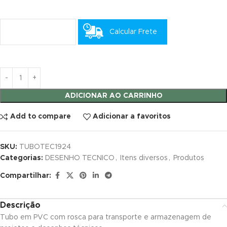
cklink satın al
Calcular Frete
cklink satın al
acklink panel
acklink panel
ADICIONAR AO CARRINHO
acklink panel
Add to compare
Adicionar a favoritos
acklink panel
SKU:
TUBOTEC1924
acklink panel
Categorias:
DESENHO TECNICO
,
Itens diversos
,
Produtos
acklink panel
Compartilhar:
acklink panel
Descrição
acklink panel
Tubo em PVC com rosca para transporte e armazenagem de