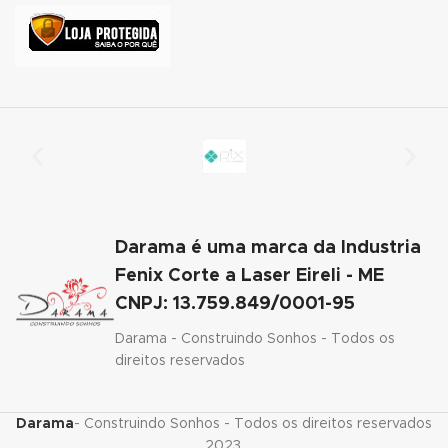
acklink panel
acklink panel
acklink panel
acklink panel
acklink panel
acklink panel
Darama é uma marca da Industria
Fenix Corte a Laser Eireli - ME
acklink panel
CNPJ: 13.759.849/0001-95
acklink
Darama - Construindo Sonhos - Todos os
direitos reservados
acklink panel
acklink panel
Darama
- Construindo Sonhos - Todos os direitos reservados
acklink panel
2023.