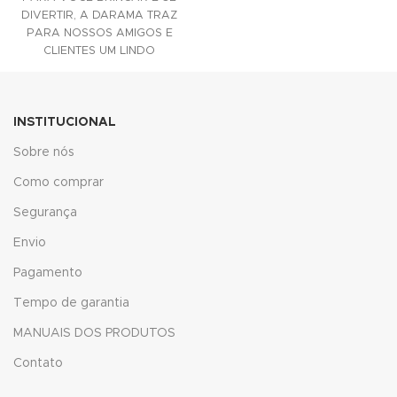
ACESSÓRIO DECORATIVO
DIVERTIR, A DARAMA TRAZ
PARA SUAS
PARA NOSSOS AMIGOS E
acklink
CLIENTES UM LINDO
ACESSÓRIO DECORATIVO
acklink panel
PARA SUAS
acklink panel
INSTITUCIONAL
acklink panel
Sobre nós
Como comprar
acklink Panel
Segurança
acklink
Envio
acklink
Pagamento
acklink
Tempo de garantia
acklink panel
MANUAIS DOS PRODUTOS
Contato
acklink panel