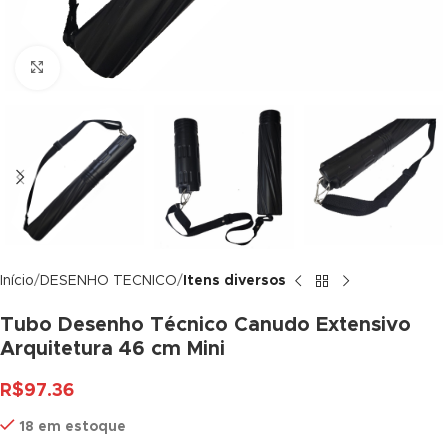
acklink panel
acklink panel
Click to enlarge
acklink panel
acklink panel
acklink panel
acklink panel
acklink panel
Início
DESENHO TECNICO
Itens diversos
acklink panel
Tubo Desenho Técnico Canudo Extensivo
Arquitetura 46 cm Mini
acklink panel
R$
97.36
acklink panel
18 em estoque
acklink panel