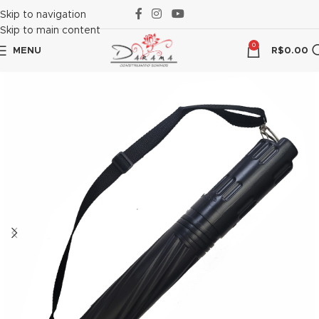
acklink panel
Skip to navigation
Skip to main content
acklink panel
0
MENU
R$
0.00
cklink paketleri
acklink
acklink
acklink
acklink
acklink panel
acklink panel
acklink panel
acklink panel