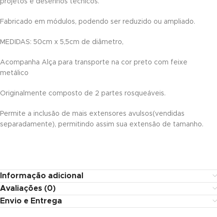
projetos e desenhos técnicos.
acklink panel
Fabricado em módulos, podendo ser reduzido ou ampliado.
acklink panel
MEDIDAS: 50cm x 5,5cm de diâmetro,
acklink panel
Acompanha Alça para transporte na cor preto com feixe
acklink panel
metálico
acklink panel
Originalmente composto de 2 partes rosqueáveis.
acklink panel
Permite a inclusão de mais extensores avulsos(vendidas
separadamente), permitindo assim sua extensão de tamanho.
acklink panel
acklink panel
acklink panel
Informação adicional
Avaliações (0)
acklink panel
Envio e Entrega
acklink panel