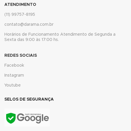
acklink
ATENDIMENTO
(11) 99757-8195
acklink
contato@darama.com.br
uy Hacklink
Horários de Funcionamento Atendimento de Segunda a
Sexta das 9:00 às 17:00 hs.
acklink
acklink
REDES SOCIAIS
cklink satın al
Facebook
Instagram
acklink panel
Youtube
acklink panel
SELOS DE SEGURANÇA
acklink panel
acklink panel
acklink panel