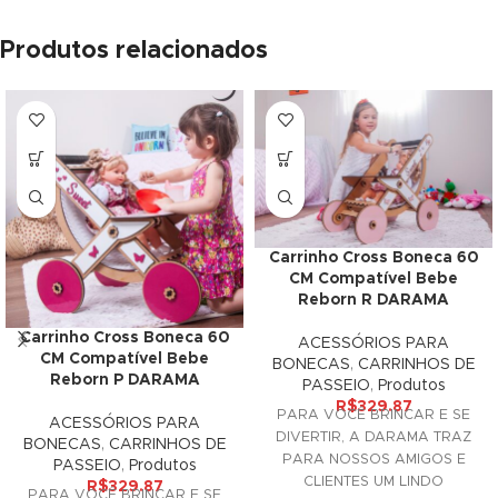
acklink panel
Produtos relacionados
luminati
acklink
acklink Panel
acklink
Carrinho Cross Boneca 60
acklink Panel
CM Compatível Bebe
Reborn R DARAMA
asal oku
Carrinho Cross Boneca 60
ACESSÓRIOS PARA
acklink Panel
CM Compatível Bebe
BONECAS
,
CARRINHOS DE
Reborn P DARAMA
PASSEIO
,
Produtos
acklink Panel
R$
329.87
PARA VOCÊ BRINCAR E SE
ACESSÓRIOS PARA
DIVERTIR, A DARAMA TRAZ
BONECAS
,
CARRINHOS DE
acklink panel
PARA NOSSOS AMIGOS E
PASSEIO
,
Produtos
CLIENTES UM LINDO
R$
329.87
asal Oku
PARA VOCÊ BRINCAR E SE