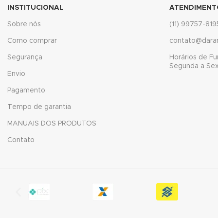
nk panel
INSTITUCIONAL
ATENDIMENT
Sobre nós
(11) 99757-819
nk panel
Como comprar
contato@dara
nk panel
Segurança
Horários de F
Segunda a Sext
nk panel
Envio
nk panel
Pagamento
Tempo de garantia
nk panel
MANUAIS DOS PRODUTOS
nk panel
Contato
nk panel
nk panel
nk panel
nk panel