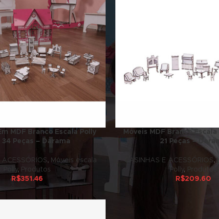
Em MDF Branco Escala Polly
Móveis MDF Branco Escala 
 34 Peças – Darama
21 Peças – Dar
E ACESSÓRIOS
,
Móveis escala
CASINHAS E ACESSÓRIOS
,
Polly
,
Produtos
Polly
,
Produtos
R$
351.46
R$
209.60