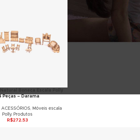
Natural Boneca Escala Polly
4 Peças – Darama
E ACESSÓRIOS
,
Móveis escala
Polly
,
Produtos
R$
272.53