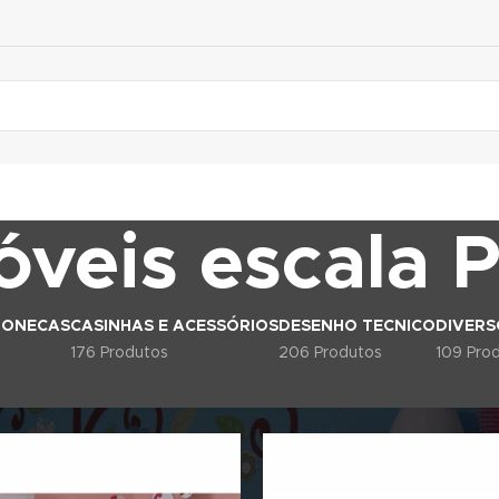
veis escala P
BONECAS
CASINHAS E ACESSÓRIOS
DESENHO TECNICO
DIVERS
176 Produtos
206 Produtos
109 Pro
S E ACESSÓRIOS
Móveis escala Polly