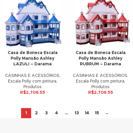
 Panel
 panel
ku
Casa de Boneca Escala
Casa de Boneca Escala
Polly Mansão Ashley
Polly Mansão Ashley
 panel
LAZULI – Darama
RUBRUM – Darama
 panel
CASINHAS E ACESSÓRIOS
,
CASINHAS E ACESSÓRIOS
,
Escala Polly com pintura
,
Escala Polly com pintura
,
 panel
Produtos
Produtos
R$
2,706.55
R$
2,706.55
 Panel
1
2
3
4
…
13
14
15
→