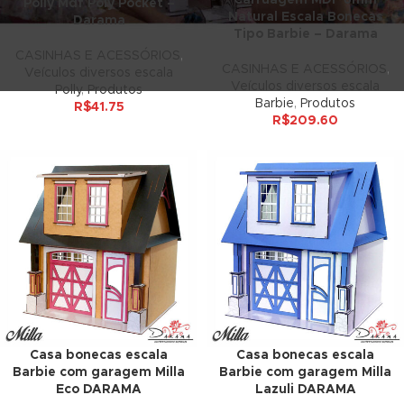
Polly Mdf Poly Pocket –
Natural Escala Bonecas
Darama
 panel
Tipo Barbie – Darama
CASINHAS E ACESSÓRIOS
,
 panel
CASINHAS E ACESSÓRIOS
,
Veículos diversos escala
Veículos diversos escala
Polly
,
Produtos
 panel
Barbie
,
Produtos
R$
41.75
R$
209.60
 panel
 panel
 panel
 panel
 panel
 panel
Casa bonecas escala
Casa bonecas escala
 panel
Barbie com garagem Milla
Barbie com garagem Milla
Eco DARAMA
Lazuli DARAMA
 panel