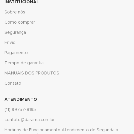
INSTITUCIONAL
Sobre nós
 panel
Como comprar
 panel
Segurança
Envio
Pagamento
Tempo de garantia
link
MANUAIS DOS PRODUTOS
Contato
ATENDIMENTO
satın al
(11) 99757-8195
 panel
contato@darama.com.br
 panel
Horários de Funcionamento Atendimento de Segunda a