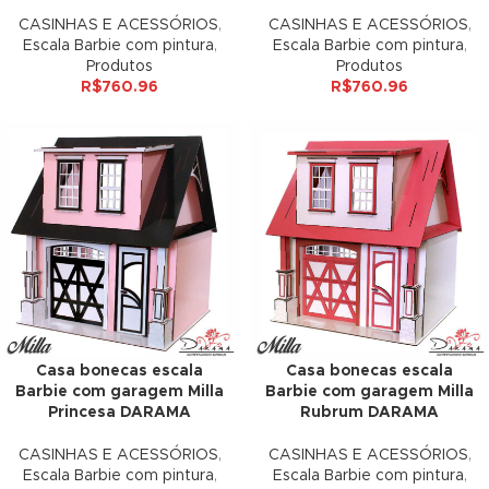
CASINHAS E ACESSÓRIOS
,
CASINHAS E ACESSÓRIOS
,
 panel
Escala Barbie com pintura
,
Escala Barbie com pintura
,
Produtos
Produtos
R$
760.96
R$
760.96
 panel
satın al
satın al
 panel
 panel
 panel
 panel
Casa bonecas escala
Casa bonecas escala
Barbie com garagem Milla
Barbie com garagem Milla
 panel
Princesa DARAMA
Rubrum DARAMA
CASINHAS E ACESSÓRIOS
,
CASINHAS E ACESSÓRIOS
,
 panel
Escala Barbie com pintura
,
Escala Barbie com pintura
,