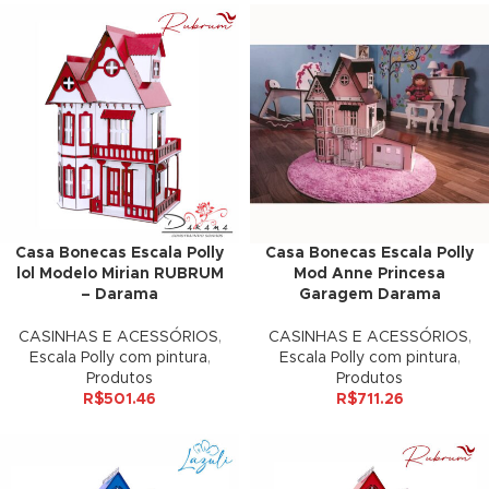
 panel
 panel
 panel
i
Casa Bonecas Escala Polly
Casa Bonecas Escala Polly
 Panel
lol Modelo Mirian RUBRUM
Mod Anne Princesa
– Darama
Garagem Darama
CASINHAS E ACESSÓRIOS
,
CASINHAS E ACESSÓRIOS
,
 Panel
Escala Polly com pintura
,
Escala Polly com pintura
,
Produtos
Produtos
R$
501.46
R$
711.26
ku
 Panel