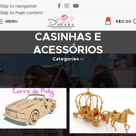
 panel
Skip to navigation
Skip to main content
 panel
0
MENU
R$
0.00
 paketleri
CASINHAS E
ACESSÓRIOS
Categories
Início
CASINHAS E ACESSÓRIOS
Exibindo 1–12 de 176 resultados
Mostrar menu
 panel
 panel
 panel
Carro Carrinho Conversível
Carruagem MDF 6mm