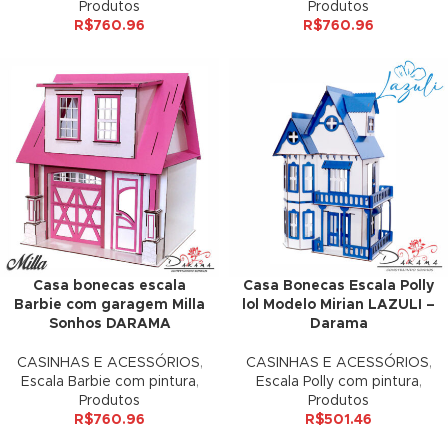
Produtos
Produtos
 panel
R$
760.96
R$
760.96
 panel
 panel
 panel
 panel
 panel
 panel
Casa bonecas escala
Casa Bonecas Escala Polly
Barbie com garagem Milla
lol Modelo Mirian LAZULI –
 panel
Sonhos DARAMA
Darama
 panel
CASINHAS E ACESSÓRIOS
,
CASINHAS E ACESSÓRIOS
,
Escala Barbie com pintura
,
Escala Polly com pintura
,
 panel
Produtos
Produtos
R$
760.96
R$
501.46
 panel