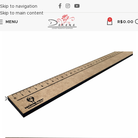
k panel
Skip to navigation
Skip to main content
k panel
0
MENU
R$
0.00
k paketleri
k
k
k
k
k
k panel
k panel
k panel