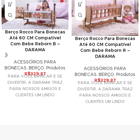
k Panel
k panel
Berço Rocco Para Bonecas
Até 60 CM Compatível
Oku
Berço Rocco Para Bonecas
Com Bebe Reborn B –
Até 60 CM Compatível
DARAMA
Com Bebe Reborn R –
k
DARAMA
ACESSÓRIOS PARA
k panel
BONECAS
,
BERÇO
,
Produtos
ACESSÓRIOS PARA
R$
329.87
BONECAS
,
BERÇO
,
Produtos
PARA VOCÊ BRINCAR E SE
k panel
R$
329.87
DIVERTIR, A DARAMA TRAZ
PARA VOCÊ BRINCAR E SE
PARA NOSSOS AMIGOS E
DIVERTIR, A DARAMA TRAZ
k panel
CLIENTES UM LINDO
PARA NOSSOS AMIGOS E
ACESSÓRIO DECORATIVO
CLIENTES UM LINDO
k Panel
PARA SUAS
ACESSÓRIO DECORATIVO
PARA SUAS
k
k