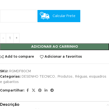
k panel
Calcular Frete
k panel
k satın al
k satın al
ADICIONAR AO CARRINHO
k panel
Add to compare
Adicionar a favoritos
k panel
k panel
SKU:
RGMDF80CM
Categorias:
DESENHO TECNICO
,
Produtos
,
Réguas, esquadros
k panel
e gabaritos
Compartilhar:
k panel
k panel
Descrição