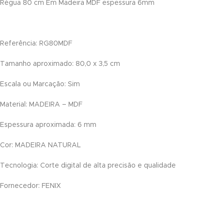
Régua 80 cm Em Madeira MDF espessura 6mm
k panel
k panel
Referência: RG80MDF
k panel
Tamanho aproximado: 80,0 x 3,5 cm
k panel
Escala ou Marcação: Sim
k panel
Material: MADEIRA – MDF
k panel
Espessura aproximada: 6 mm
k panel
Cor: MADEIRA NATURAL
k panel
Tecnologia: Corte digital de alta precisão e qualidade
k panel
Fornecedor: FENIX
k panel
k panel