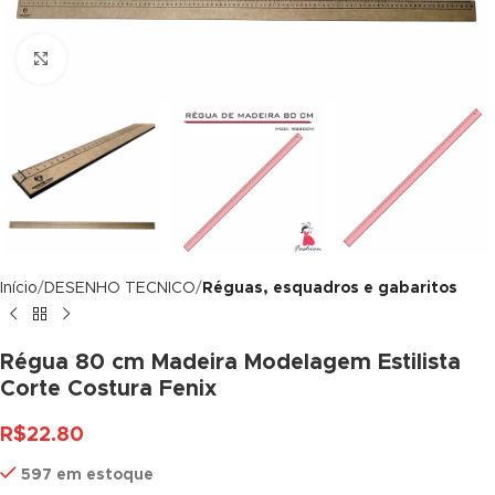
k panel
Click to enlarge
k panel
k panel
k panel
k panel
k panel
Início
DESENHO TECNICO
Réguas, esquadros e gabaritos
k panel
k panel
Régua 80 cm Madeira Modelagem Estilista
Corte Costura Fenix
k panel
R$
22.80
k panel
597 em estoque
k panel