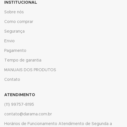
INSTITUCIONAL
k
Sobre nós
k panel
Como comprar
k panel
Segurança
k
Envio
Pagamento
k
Tempo de garantia
cklink
MANUAIS DOS PRODUTOS
k
Contato
k
ATENDIMENTO
k satın al
(11) 99757-8195
k panel
contato@darama.com.br
k panel
Horários de Funcionamento Atendimento de Segunda a