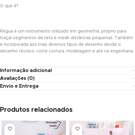
O que é?
k panel
k panel
Régua é um instrumento utilizado em geometria, próprio para
k panel
traçar segmentos de reta e medir distâncias pequenas. Também
é incorporada aos mais diversos tipos de desenho desde o
ti
desenho técnico, corte costura, modelagem e até na engenharia.
k
Informação adicional
k Panel
Avaliações (0)
k
Envio e Entrega
k Panel
Produtos relacionados
k
oku
k Panel