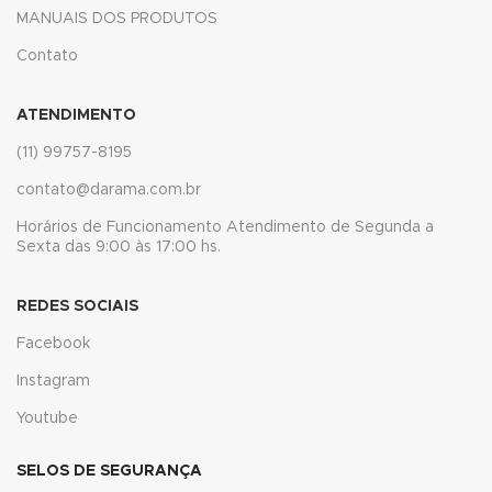
MANUAIS DOS PRODUTOS
panel
Contato
panel
ATENDIMENTO
panel
(11) 99757-8195
panel
contato@darama.com.br
panel
Horários de Funcionamento Atendimento de Segunda a
Sexta das 9:00 às 17:00 hs.
panel
panel
REDES SOCIAIS
Facebook
panel
Instagram
panel
Youtube
panel
SELOS DE SEGURANÇA