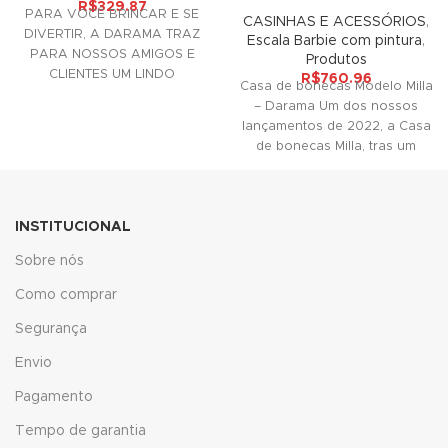
R$
329.87
PARA VOCÊ BRINCAR E SE
CASINHAS E ACESSÓRIOS
,
DIVERTIR, A DARAMA TRAZ
Escala Barbie com pintura
,
panel
PARA NOSSOS AMIGOS E
Produtos
CLIENTES UM LINDO
R$
760.96
Casa de bonecas Modelo Milla
panel
ACESSÓRIO DECORATIVO
– Darama Um dos nossos
PARA SUAS
lançamentos de 2022, a Casa
de bonecas Milla, tras um
ink
INSTITUCIONAL
Sobre nós
Como comprar
Segurança
atın al
Envio
panel
Pagamento
Tempo de garantia
panel