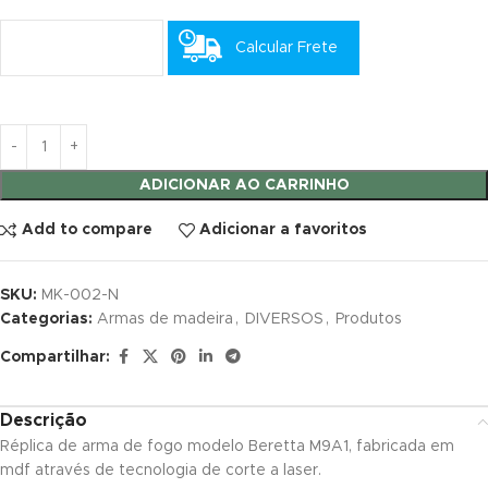
panel
Calcular Frete
panel
atın al
atın al
ADICIONAR AO CARRINHO
panel
Add to compare
Adicionar a favoritos
panel
SKU:
MK-002-N
panel
Categorias:
Armas de madeira
,
DIVERSOS
,
Produtos
Compartilhar:
panel
panel
Descrição
Réplica de arma de fogo modelo Beretta M9A1, fabricada em
panel
mdf através de tecnologia de corte a laser.