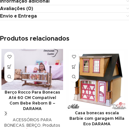
Informação adicional
Avaliações (0)
Panel
Envio e Entrega
panel
u
Produtos relacionados
panel
panel
panel
Berço Rocco Para Bonecas
Panel
Até 60 CM Compatível
Com Bebe Reborn B –
DARAMA
Casa bonecas escala
Barbie com garagem Milla
ACESSÓRIOS PARA
Eco DARAMA
BONECAS
,
BERÇO
,
Produtos