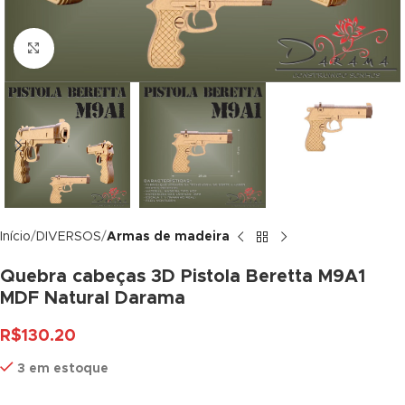
panel
Click to enlarge
panel
panel
panel
panel
panel
Início
DIVERSOS
Armas de madeira
panel
Quebra cabeças 3D Pistola Beretta M9A1
panel
MDF Natural Darama
panel
R$
130.20
panel
3 em estoque
panel