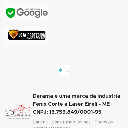
panel
panel
panel
panel
panel
panel
panel
panel
Darama é uma marca da Industria
Fenix Corte a Laser Eireli - ME
panel
CNPJ: 13.759.849/0001-95
panel
Darama - Construindo Sonhos - Todos os