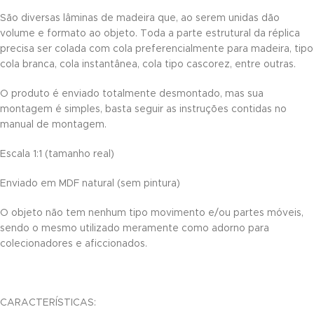
panel
São diversas lâminas de madeira que, ao serem unidas dão
volume e formato ao objeto. Toda a parte estrutural da réplica
panel
precisa ser colada com cola preferencialmente para madeira, tipo
cola branca, cola instantânea, cola tipo cascorez, entre outras.
panel
O produto é enviado totalmente desmontado, mas sua
panel
montagem é simples, basta seguir as instruções contidas no
manual de montagem.
panel
Escala 1:1 (tamanho real)
panel
Enviado em MDF natural (sem pintura)
panel
O objeto não tem nenhum tipo movimento e/ou partes móveis,
panel
sendo o mesmo utilizado meramente como adorno para
panel
colecionadores e aficcionados.
panel
panel
CARACTERÍSTICAS: