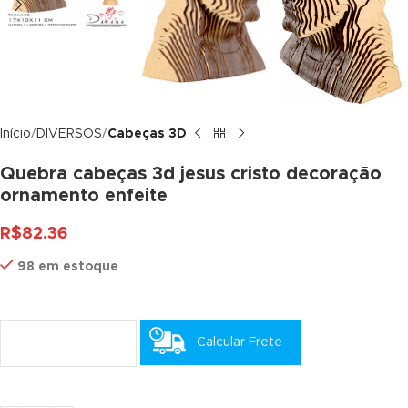
k satın al
k satın al
nk panel
Início
DIVERSOS
Cabeças 3D
nk panel
Quebra cabeças 3d jesus cristo decoração
nk panel
ornamento enfeite
nk panel
R$
82.36
nk panel
98 em estoque
nk panel
nk panel
Calcular Frete
nk panel