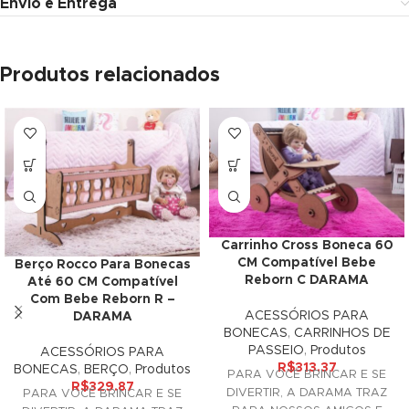
Envio e Entrega
nk
nk
Produtos relacionados
cklink
nk
nk
k satın al
nk panel
Carrinho Cross Boneca 60
CM Compatível Bebe
Berço Rocco Para Bonecas
nk panel
Reborn C DARAMA
Até 60 CM Compatível
Com Bebe Reborn R –
ACESSÓRIOS PARA
nk panel
DARAMA
BONECAS
,
CARRINHOS DE
PASSEIO
,
Produtos
ACESSÓRIOS PARA
nk panel
R$
313.37
BONECAS
,
BERÇO
,
Produtos
PARA VOCÊ BRINCAR E SE
R$
329.87
nk panel
DIVERTIR, A DARAMA TRAZ
PARA VOCÊ BRINCAR E SE