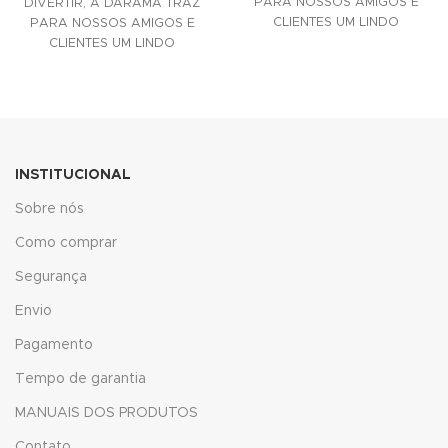
PARA NOSSOS AMIGOS E
DIVERTIR, A DARAMA TRAZ
CLIENTES UM LINDO
PARA NOSSOS AMIGOS E
nk panel
ACESSÓRIO DECORATIVO
CLIENTES UM LINDO
PARA SUAS
ACESSÓRIO DECORATIVO
nk panel
PARA SUAS
nk panel
nk panel
INSTITUCIONAL
nk panel
Sobre nós
nk panel
Como comprar
Segurança
nk panel
Envio
nk
Pagamento
nk panel
Tempo de garantia
nk panel
MANUAIS DOS PRODUTOS
nk panel
Contato