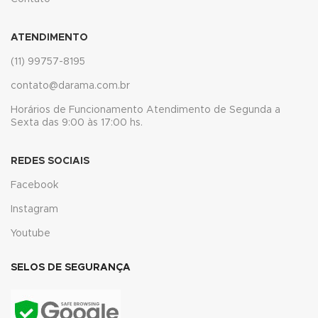
nk panel
ATENDIMENTO
nk panel
(11) 99757-8195
contato@darama.com.br
nk panel
Horários de Funcionamento Atendimento de Segunda a
nk panel
Sexta das 9:00 às 17:00 hs.
nk panel
REDES SOCIAIS
nk panel
Facebook
nk panel
Instagram
Youtube
nk panel
k satın al
SELOS DE SEGURANÇA
k Panel