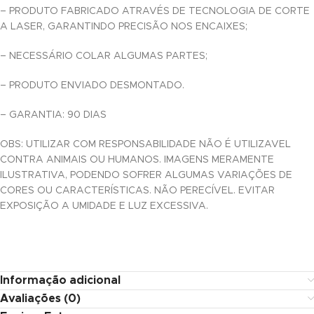
– PRODUTO FABRICADO ATRAVÉS DE TECNOLOGIA DE CORTE
A LASER, GARANTINDO PRECISÃO NOS ENCAIXES;
nk
– NECESSÁRIO COLAR ALGUMAS PARTES;
nk panel
– PRODUTO ENVIADO DESMONTADO.
nk panel
– GARANTIA: 90 DIAS
nk panel
OBS: UTILIZAR COM RESPONSABILIDADE NÃO É UTILIZAVEL
k Panel
CONTRA ANIMAIS OU HUMANOS. IMAGENS MERAMENTE
nk
ILUSTRATIVA, PODENDO SOFRER ALGUMAS VARIAÇÕES DE
CORES OU CARACTERÍSTICAS. NÃO PERECÍVEL. EVITAR
nk
EXPOSIÇÃO A UMIDADE E LUZ EXCESSIVA.
nk
nk panel
Informação adicional
nk panel
Avaliações (0)