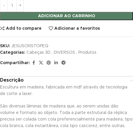
nk panel
nk panel
ADICIONAR AO CARRINHO
nk panel
Add to compare
Adicionar a favoritos
nk panel
SKU:
JESUSCRISTOPEQ
Categorias:
Cabeças 3D
,
DIVERSOS
,
Produtos
nk panel
Compartilhar:
nk panel
nk panel
Descrição
Escultura em madeira, fabricada em mdf através de tecnologia
nk panel
de corte a laser.
nk panel
São diversas lâminas de madeira que, ao serem unidas dão
volume e formato ao objeto. Toda a parte estrutural da réplica
nk panel
precisa ser colada com cola preferencialmente para madeira, tipo
cola branca, cola instantânea, cola tipo cascorez, entre outras.
nk panel