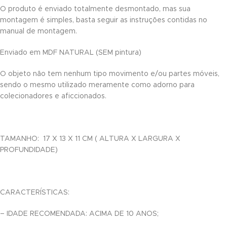
O produto é enviado totalmente desmontado, mas sua
nk panel
montagem é simples, basta seguir as instruções contidas no
manual de montagem.
ti
Enviado em MDF NATURAL (SEM pintura)
nk
O objeto não tem nenhum tipo movimento e/ou partes móveis,
k Panel
sendo o mesmo utilizado meramente como adorno para
colecionadores e aficcionados.
nk
k Panel
TAMANHO: 17 X 13 X 11 CM ( ALTURA X LARGURA X
oku
PROFUNDIDADE)
k Panel
k Panel
CARACTERÍSTICAS:
nk panel
– IDADE RECOMENDADA: ACIMA DE 10 ANOS;
Oku