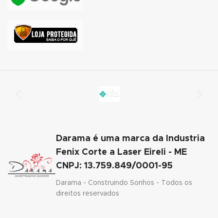
k Panel
k Panel
k Panel
k Panel
k Panel
k Panel
k Panel
Darama é uma marca da Industria
k Panel
Fenix Corte a Laser Eireli - ME
CNPJ: 13.759.849/0001-95
nk panel
Darama - Construindo Sonhos - Todos os
nk panel
direitos reservados
nk panel