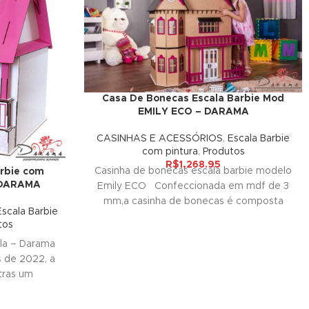
Casa De Bonecas Escala Barbie Mod
EMILY ECO – DARAMA
CASINHAS E ACESSÓRIOS
,
Escala Barbie
com pintura
,
Produtos
R$
1,268.95
Casinha de bonecas escala barbie modelo
rbie com
 DARAMA
Emily ECO Confeccionada em mdf de 3
mm,a casinha de bonecas é composta
Escala Barbie
tos
la – Darama
 de 2022, a
tras um