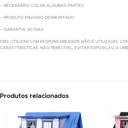
nk panel
– NECESSÁRIO COLAR ALGUMAS PARTES;
nk panel
– PRODUTO ENVIADO DESMONTADO.
nk panel
– GARANTIA: 90 DIAS
nk panel
OBS: UTILIZAR COM RESPONSABILIDADE NÃO É UTILIZAVEL 
CARACTERÍSTICAS. NÃO PERECÍVEL. EVITAR EXPOSIÇÃO A UMI
nk panel
nk panel
nk panel
nk panel
Produtos relacionados
nk panel
nk panel
nk panel