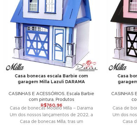
nk panel
ati
nk
nk Panel
nk
nk Panel
Casa bonecas escala Barbie com
Casa bon
garagem Milla Lazuli DARAMA
garagem
oku
CASINHAS E ACESSÓRIOS
,
Escala Barbie
CASINHAS 
nk Panel
com pintura
,
Produtos
co
R$
760.96
Casa de bonecas Modelo Milla – Darama
Casa de bo
nk Panel
Um dos nossos lançamentos de 2022, a
Um dos nos
Casa de bonecas Milla, tras um
Casa d
nk panel
 Oku