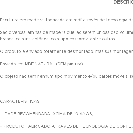
DESCRI
k satın al
Escultura em madeira, fabricada em mdf através de tecnologia de 
k satın al
São diversas lâminas de madeira que, ao serem unidas dão volume 
nk panel
branca, cola instantânea, cola tipo cascorez, entre outras.
nk panel
O produto é enviado totalmente desmontado, mas sua montagem é
nk panel
Enviado em MDF NATURAL (SEM pintura)
nk panel
O objeto não tem nenhum tipo movimento e/ou partes móveis, s
nk panel
nk panel
CARACTERÍSTICAS:
nk panel
– IDADE RECOMENDADA: ACIMA DE 10 ANOS;
nk panel
– PRODUTO FABRICADO ATRAVÉS DE TECNOLOGIA DE CORTE A