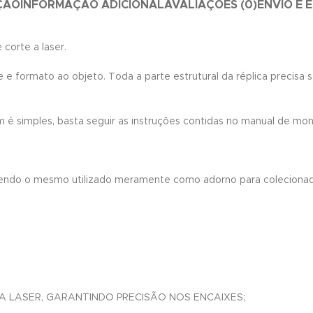
ÇÃO
INFORMAÇÃO ADICIONAL
AVALIAÇÕES (0)
ENVIO E 
corte a laser.
e formato ao objeto. Toda a parte estrutural da réplica precisa 
 simples, basta seguir as instruções contidas no manual de mo
endo o mesmo utilizado meramente como adorno para colecionado
 LASER, GARANTINDO PRECISÃO NOS ENCAIXES;