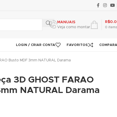
R$
0.
MANUAIS
Veja como montar
0
item
LOGIN / CRIAR CONTA
FAVORITOS
COMPAR
ARAO Busto MDF 3mm NATURAL Darama
eça 3D GHOST FARAO
 3mm NATURAL Darama