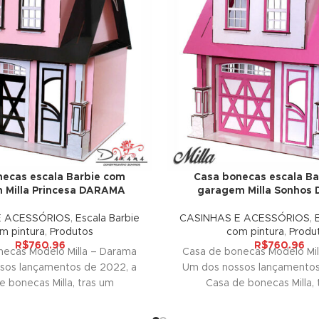
ecas escala Barbie com
Casa bonecas escala Ba
 Milla Princesa DARAMA
garagem Milla Sonhos
E ACESSÓRIOS
,
Escala Barbie
CASINHAS E ACESSÓRIOS
,
m pintura
,
Produtos
com pintura
,
Produ
R$
760.96
R$
760.96
necas Modelo Milla – Darama
Casa de bonecas Modelo Mil
sos lançamentos de 2022, a
Um dos nossos lançamentos
e bonecas Milla, tras um
Casa de bonecas Milla, 