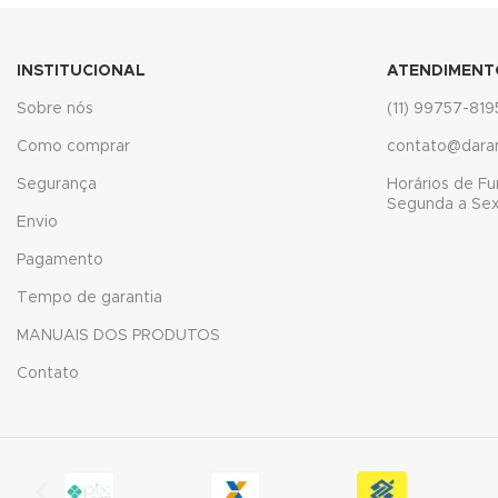
nk
INSTITUCIONAL
ATENDIMENT
nk panel
Sobre nós
(11) 99757-819
nk panel
Como comprar
contato@dara
nk panel
Segurança
Horários de F
Segunda a Sext
Envio
nk Panel
Pagamento
nk
Tempo de garantia
nk
MANUAIS DOS PRODUTOS
nk
Contato
nk panel
nk panel