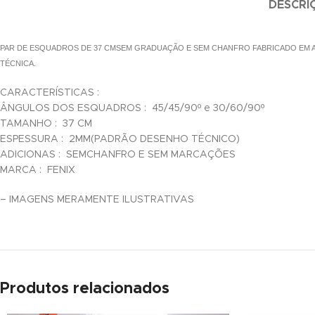
DESCRI
link satın al
PAR DE ESQUADROS DE 37 CMSEM GRADUAÇÃO E SEM CHANFRO FABRICADO EM A
link satın al
TÉCNICA.
klink panel
CARACTERÍSTICAS :
ÂNGULOS DOS ESQUADROS : 45/45/90º e 30/60/90º
klink panel
TAMANHO : 37 CM
ESPESSURA : 2MM(PADRÃO DESENHO TÉCNICO)
klink panel
ADICIONAS : SEMCHANFRO E SEM MARCAÇÕES
MARCA : FENIX
klink panel
– IMAGENS MERAMENTE ILUSTRATIVAS
klink panel
klink panel
klink panel
Produtos relacionados
klink panel