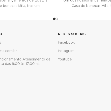
sos lançamentos de 2022, a
Um dos nossos lançamentos
e bonecas Milla, tras um
Casa de bonecas Milla, 
O
REDES SOCIAIS
5
Facebook
ma.com.br
Instagram
uncionamento Atendimento de
Youtube
a das 9:00 às 17:00 hs.