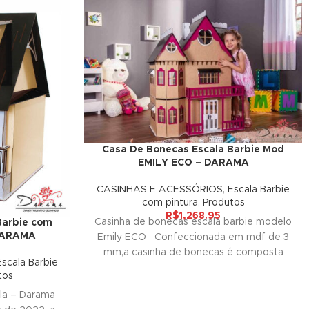
Casa De Bonecas Escala Barbie Mod
EMILY ECO – DARAMA
CASINHAS E ACESSÓRIOS
,
Escala Barbie
com pintura
,
Produtos
R$
1,268.95
Casinha de bonecas escala barbie modelo
Barbie com
 DARAMA
Emily ECO Confeccionada em mdf de 3
mm,a casinha de bonecas é composta
Escala Barbie
tos
la – Darama