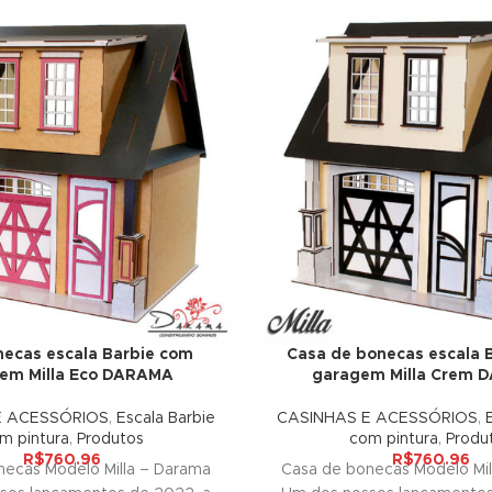
ecas escala Barbie com
Casa de bonecas escala 
em Milla Eco DARAMA
garagem Milla Crem
E ACESSÓRIOS
,
Escala Barbie
CASINHAS E ACESSÓRIOS
,
m pintura
,
Produtos
com pintura
,
Produ
R$
760.96
R$
760.96
necas Modelo Milla – Darama
Casa de bonecas Modelo Mil