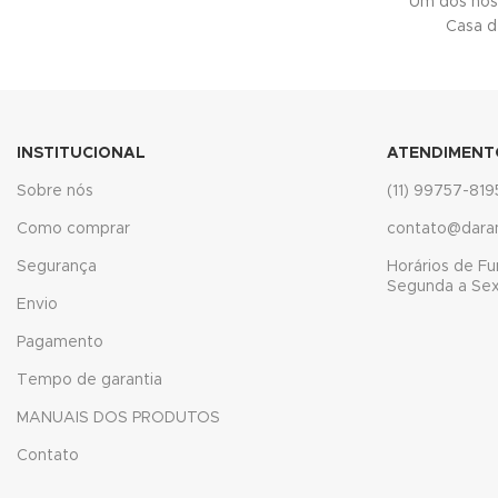
Um dos nos
Casa d
klink panel
minati
link
INSTITUCIONAL
ATENDIMENT
link Panel
Sobre nós
(11) 99757-819
link
Como comprar
contato@dara
link Panel
Segurança
Horários de F
Segunda a Sext
Envio
al oku
Pagamento
link Panel
Tempo de garantia
link Panel
MANUAIS DOS PRODUTOS
klink panel
Contato
al Oku