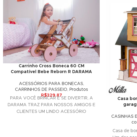
klink panel
klink panel
klink panel
klink panel
klink panel
Carrinho Cross Boneca 60 CM
klink panel
Compatível Bebe Reborn R DARAMA
klink panel
ACESSÓRIOS PARA BONECAS
,
CARRINHOS DE PASSEIO
,
Produtos
klink panel
R$
329.87
PARA VOCÊ BRINCAR E SE DIVERTIR, A
Casa bon
garag
DARAMA TRAZ PARA NOSSOS AMIGOS E
klink panel
CLIENTES UM LINDO ACESSÓRIO
CASINHAS 
DECORATIVO PARA SUAS
klink panel
co
Casa de bo
klink panel