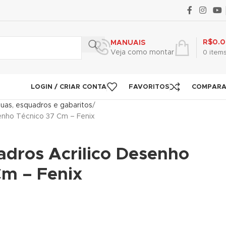
R$
0.
MANUAIS
Veja como montar
0
item
LOGIN / CRIAR CONTA
FAVORITOS
COMPAR
uas, esquadros e gabaritos
senho Técnico 37 Cm – Fenix
adros Acrilico Desenho
Cm – Fenix