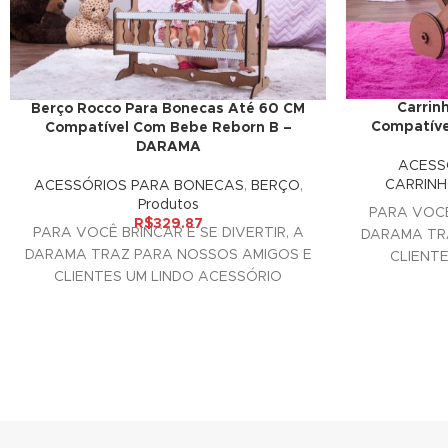
ink panel
ink panel
ink panel
Carrin
Berço Rocco Para Bonecas Até 60 CM
Compatív
Compatível Com Bebe Reborn B –
ink panel
DARAMA
ACESS
ink panel
CARRINH
ACESSÓRIOS PARA BONECAS
,
BERÇO
,
Produtos
PARA VOCÊ
ink panel
R$
329.87
PARA VOCÊ BRINCAR E SE DIVERTIR, A
DARAMA TR
DARAMA TRAZ PARA NOSSOS AMIGOS E
CLIENT
ink panel
CLIENTES UM LINDO ACESSÓRIO
DEC
DECORATIVO PARA SUAS
ink panel
ink panel
ink panel
ink panel