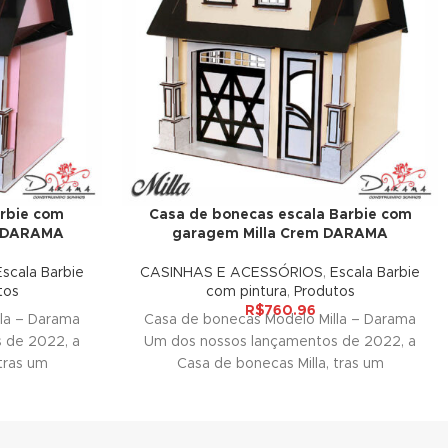
rbie com
Casa de bonecas escala Barbie com
a DARAMA
garagem Milla Crem DARAMA
Escala Barbie
CASINHAS E ACESSÓRIOS
,
Escala Barbie
tos
com pintura
,
Produtos
R$
760.96
la – Darama
Casa de bonecas Modelo Milla – Darama
 de 2022, a
Um dos nossos lançamentos de 2022, a
tras um
Casa de bonecas Milla, tras um