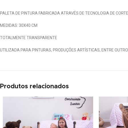
ink satın al
PALETA DE PINTURA FABRICADA ATRAVÉS DE TECNOLOGIA DE CORTE
ink satın al
MEDIDAS: 30X40 CM
ink panel
TOTALMENTE TRANSPARENTE
ink panel
UTILIZADA PARA PINTURAS, PRODUÇÕES ARTÍSTICAS, ENTRE OUTRO
ink panel
ink panel
ink panel
Produtos relacionados
ink panel
ink panel
ink panel