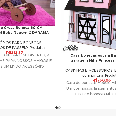
ho Cross Boneca 60 CM
el Bebe Reborn C DARAMA
ÓRIOS PARA BONECAS
,
OS DE PASSEIO
,
Produtos
R$
313.37
 BRINCAR E SE DIVERTIR, A
Casa bonecas escala Ba
garagem Milla Princes
AZ PARA NOSSOS AMIGOS E
ES UM LINDO ACESSÓRIO
CASINHAS E ACESSÓRIOS
,
ORATIVO PARA SUAS
com pintura
,
Produ
R$
760.96
Casa de bonecas Modelo Mil
Um dos nossos lançamentos
Casa de bonecas Milla, 