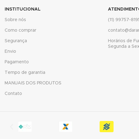
ink panel
INSTITUCIONAL
ATENDIMENT
Sobre nós
(11) 99757-819
nati
Como comprar
contato@dara
ink
Segurança
Horários de F
Segunda a Sext
ink Panel
Envio
ink
Pagamento
Tempo de garantia
ink Panel
MANUAIS DOS PRODUTOS
l oku
Contato
ink Panel
ink Panel
ink panel
l Oku