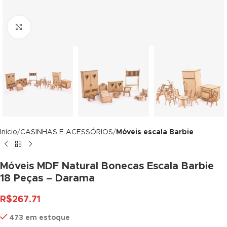
link panel
Click to enlarge
link panel
link panel
link panel
link panel
link panel
Início
CASINHAS E ACESSÓRIOS
Móveis escala Barbie
link panel
link panel
Móveis MDF Natural Bonecas Escala Barbie
18 Peças – Darama
link panel
R$
267.71
link panel
473 em estoque
link panel