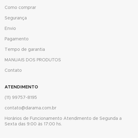
link
Como comprar
link
Segurança
Envio
Hacklink
Pagamento
link
Tempo de garantia
link
MANUAIS DOS PRODUTOS
link satın al
Contato
link panel
ATENDIMENTO
link panel
(11) 99757-8195
link panel
contato@darama.com.br
Horários de Funcionamento Atendimento de Segunda a
link panel
Sexta das 9:00 às 17:00 hs.
link panel