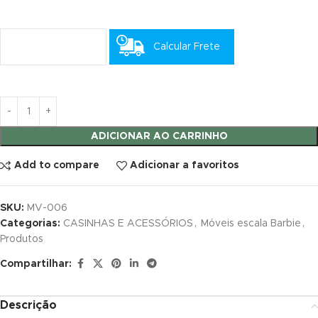
link satın al
Calcular Frete
link satın al
link panel
link panel
ADICIONAR AO CARRINHO
link panel
Add to compare
Adicionar a favoritos
link panel
link panel
SKU:
MV-006
Categorias:
CASINHAS E ACESSÓRIOS
,
Móveis escala Barbie
,
link panel
Produtos
Compartilhar:
link panel
link panel
Descrição