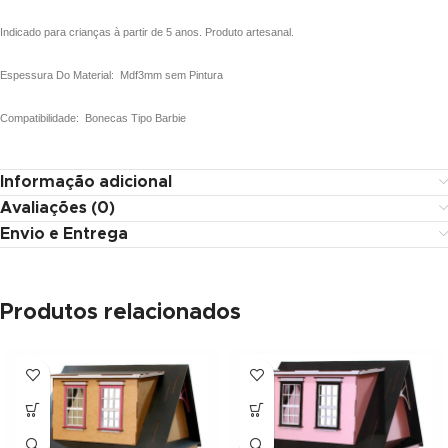
link panel
Indicado para crianças à partir de 5 anos. Produto artesanal.
minati
Espessura Do Material: Mdf3mm sem Pintura
link
Compatibilidade: Bonecas Tipo Barbie
link Panel
Informação adicional
link
Avaliações (0)
Envio e Entrega
link Panel
al oku
Produtos relacionados
link Panel
link Panel
link panel
al Oku