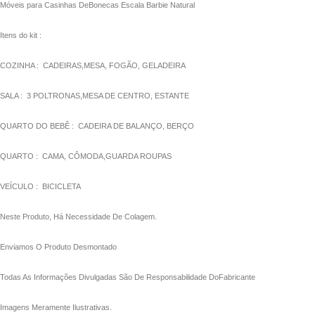
Móveis para Casinhas DeBonecas Escala Barbie Natural
link panel
Itens do kit :
link panel
COZINHA : CADEIRAS,MESA, FOGÃO, GELADEIRA
link panel
SALA : 3 POLTRONAS,MESA DE CENTRO, ESTANTE
link panel
link panel
QUARTO DO BEBÊ : CADEIRA DE BALANÇO, BERÇO
link panel
QUARTO : CAMA, CÔMODA,GUARDA ROUPAS
link panel
VEÍCULO : BICICLETA
link panel
Neste Produto, Há Necessidade De Colagem.
link panel
Enviamos O Produto Desmontado
link panel
Todas As Informações Divulgadas São De Responsabilidade DoFabricante
link panel
Imagens Meramente Ilustrativas.