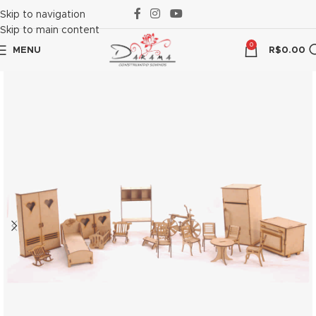
link panel
Skip to navigation
Skip to main content
link panel
0
MENU
R$
0.00
link paketleri
link
link
link
link
link panel
link panel
link panel
link panel