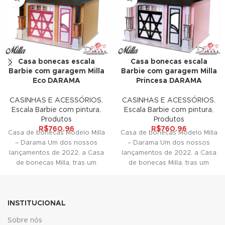
link
link panel
Casa bonecas escala
Casa bonecas escala
link panel
Barbie com garagem Milla
Barbie com garagem Milla
Eco DARAMA
Princesa DARAMA
link panel
CASINHAS E ACESSÓRIOS
,
CASINHAS E ACESSÓRIOS
,
link Panel
Escala Barbie com pintura
,
Escala Barbie com pintura
,
Produtos
Produtos
link
R$
760.96
R$
760.96
Casa de bonecas Modelo Milla
Casa de bonecas Modelo Milla
– Darama Um dos nossos
– Darama Um dos nossos
link
lançamentos de 2022, a Casa
lançamentos de 2022, a Casa
de bonecas Milla, tras um
de bonecas Milla, tras um
link
link panel
INSTITUCIONAL
link panel
Sobre nós