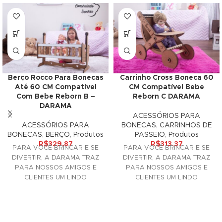
link panel
inati
link
link Panel
Carrinho Cross Boneca 60
Berço Rocco Para Bonecas
CM Compatível Bebe
Até 60 CM Compatível
link
Reborn C DARAMA
Com Bebe Reborn B –
DARAMA
ACESSÓRIOS PARA
link Panel
BONECAS
,
CARRINHOS DE
ACESSÓRIOS PARA
PASSEIO
,
Produtos
BONECAS
,
BERÇO
,
Produtos
l oku
R$
313.37
R$
329.87
PARA VOCÊ BRINCAR E SE
PARA VOCÊ BRINCAR E SE
DIVERTIR, A DARAMA TRAZ
link Panel
DIVERTIR, A DARAMA TRAZ
PARA NOSSOS AMIGOS E
PARA NOSSOS AMIGOS E
CLIENTES UM LINDO
CLIENTES UM LINDO
link Panel
ACESSÓRIO DECORATIVO
ACESSÓRIO DECORATIVO
PARA SUAS
PARA SUAS
link panel
l Oku