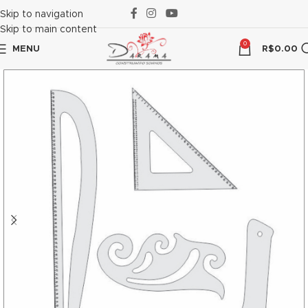
link panel
Skip to navigation
Skip to main content
link panel
0
MENU
R$
0.00
ink paketleri
link
link
link
link
link panel
link panel
link panel
link panel