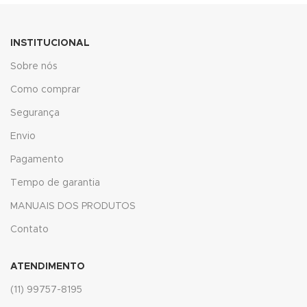
link
INSTITUCIONAL
link panel
Sobre nós
link panel
Como comprar
Segurança
link panel
Envio
link Panel
Pagamento
link
Tempo de garantia
link
MANUAIS DOS PRODUTOS
link
Contato
link panel
ATENDIMENTO
link panel
(11) 99757-8195