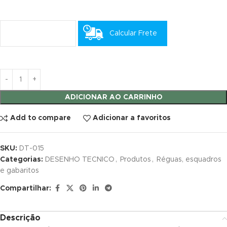
ink satın al
Calcular Frete
ink satın al
link panel
link panel
ADICIONAR AO CARRINHO
link panel
Add to compare
Adicionar a favoritos
link panel
link panel
SKU:
DT-015
Categorias:
DESENHO TECNICO
,
Produtos
,
Réguas, esquadros
link panel
e gabaritos
Compartilhar:
link panel
link panel
Descrição