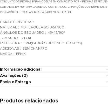
CONJUNTO DE RÉGUAS PARA MODELAGEM COMPOSTO POR 4 RÉGUAS ESPECIAIS
link panel
CORTADAS EM MDF 3MM LAQUEADO COR BRANCO. GRAVAÇÕES DOS NÚMEROS E
INDICAÇÕES FEITO A LASER REBAIXADO NA SUPERFÍCIE.
link panel
CARACTERÍSTICAS :
link panel
MATERIAL : MDF LAQUEADO BRANCO
ÂNGULOS DO ESQUADRO : 45/45/90º
link panel
TAMANHO : 21 CM
link panel
ESPESSURA : 3MM(PADRÃO DESENHO TÉCNICO)
ADICIONAS : SEM CHANFRO
link panel
MARCA : FENIX
link panel
Informação adicional
link panel
Avaliações (0)
Envio e Entrega
link panel
link panel
Produtos relacionados
link panel