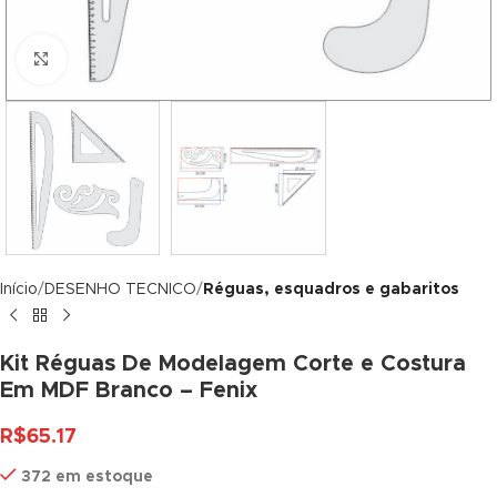
link panel
Click to enlarge
link panel
link panel
link panel
link panel
link panel
Início
DESENHO TECNICO
Réguas, esquadros e gabaritos
link panel
link panel
Kit Réguas De Modelagem Corte e Costura
Em MDF Branco – Fenix
link panel
R$
65.17
link panel
372 em estoque
link panel