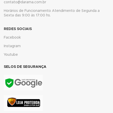
contato@darama.com.br
link
Horários de Funcionamento Atendimento de Segunda a
link
Sexta das 9:00 às 17:00 hs.
Hacklink
REDES SOCIAIS
link
Facebook
link
Instagram
Youtube
ink satın al
link panel
SELOS DE SEGURANÇA
link panel
link panel
link panel
link panel