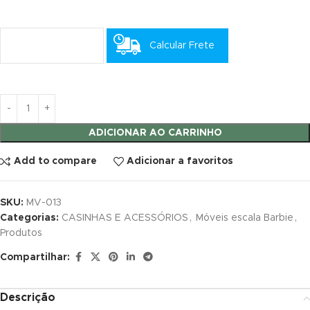
ink satın al
Calcular Frete
ink satın al
ink panel
ink panel
ADICIONAR AO CARRINHO
ink panel
Add to compare
Adicionar a favoritos
ink panel
ink panel
SKU:
MV-013
Categorias:
CASINHAS E ACESSÓRIOS
,
Móveis escala Barbie
,
ink panel
Produtos
Compartilhar:
ink panel
ink panel
Descrição