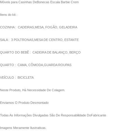
Móveis para Casinhas DeBonecas Escala Barbie Crem
ink panel
Itens do kit :
ink panel
COZINHA : CADEIRAS,MESA, FOGÃO, GELADEIRA
ink panel
SALA : 3 POLTRONAS,MESA DE CENTRO, ESTANTE
ink panel
ink panel
QUARTO DO BEBÊ : CADEIRA DE BALANÇO, BERÇO
ink panel
QUARTO : CAMA, CÔMODA,GUARDA ROUPAS
ink panel
VEÍCULO : BICICLETA
ink panel
Neste Produto, Há Necessidade De Colagem.
ink panel
Enviamos O Produto Desmontado
ink panel
Todas As Informações Divulgadas São De Responsabilidade DoFabricante
ink panel
Imagens Meramente Ilustrativas.