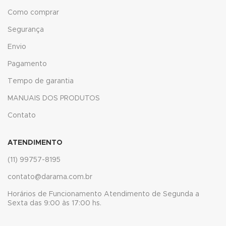
ink
Como comprar
ink
Segurança
Envio
Hacklink
Pagamento
ink
Tempo de garantia
ink
MANUAIS DOS PRODUTOS
ink satın al
Contato
ink panel
ATENDIMENTO
ink panel
(11) 99757-8195
ink panel
contato@darama.com.br
Horários de Funcionamento Atendimento de Segunda a
ink panel
Sexta das 9:00 às 17:00 hs.
ink panel