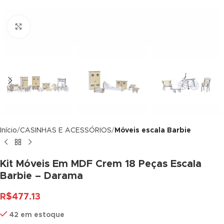
ink panel
Click to enlarge
ink panel
ink panel
ink panel
ink panel
ink panel
Início
CASINHAS E ACESSÓRIOS
Móveis escala Barbie
ink panel
ink panel
Kit Móveis Em MDF Crem 18 Peças Escala
Barbie – Darama
ink panel
R$
477.13
ink panel
42 em estoque
ink panel