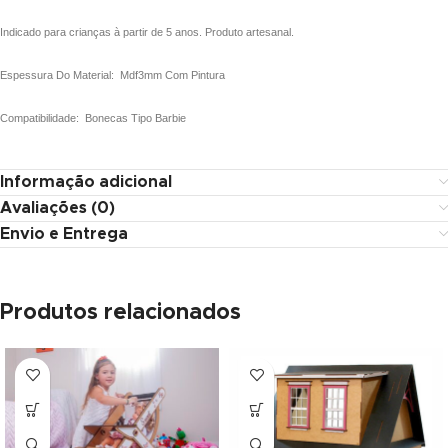
ink panel
Indicado para crianças à partir de 5 anos. Produto artesanal.
inati
Espessura Do Material: Mdf3mm Com Pintura
ink
Compatibilidade: Bonecas Tipo Barbie
ink Panel
Informação adicional
ink
Avaliações (0)
Envio e Entrega
ink Panel
l oku
Produtos relacionados
ink Panel
ink Panel
ink panel
l Oku