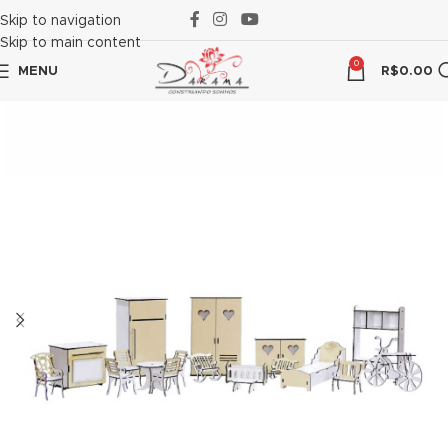
ink panel
Skip to navigation
Skip to main content
ink panel
0
MENU
R$
0.00
ink paketleri
ink
ink
ink
ink
ink panel
ink panel
ink panel
ink panel