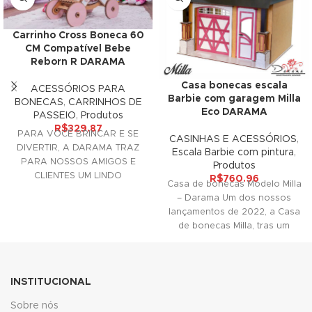
ink
Carrinho Cross Boneca 60
CM Compatível Bebe
ink panel
Reborn R DARAMA
Casa bonecas escala
ink panel
ACESSÓRIOS PARA
Barbie com garagem Milla
BONECAS
,
CARRINHOS DE
Eco DARAMA
ink panel
PASSEIO
,
Produtos
R$
329.87
PARA VOCÊ BRINCAR E SE
CASINHAS E ACESSÓRIOS
,
ink Panel
DIVERTIR, A DARAMA TRAZ
Escala Barbie com pintura
,
PARA NOSSOS AMIGOS E
Produtos
ink
CLIENTES UM LINDO
R$
760.96
Casa de bonecas Modelo Milla
ACESSÓRIO DECORATIVO
– Darama Um dos nossos
ink
PARA SUAS
lançamentos de 2022, a Casa
de bonecas Milla, tras um
ink
ink panel
INSTITUCIONAL
ink panel
Sobre nós