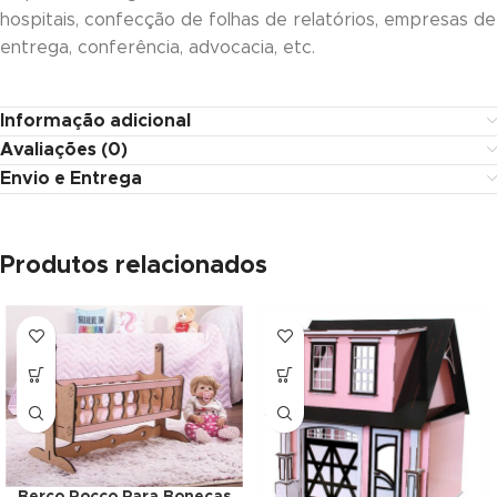
hospitais, confecção de folhas de relatórios, empresas de
link
entrega, conferência, advocacia, etc.
link panel
Informação adicional
link panel
Avaliações (0)
Envio e Entrega
link panel
link Panel
Produtos relacionados
link
link
link
link panel
link panel
Berço Rocco Para Bonecas