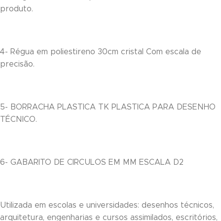
produto.
link panel
inati
4- Régua em poliestireno 30cm cristal Com escala de
link
precisão.
link Panel
link
5- BORRACHA PLASTICA TK PLASTICA PARA DESENHO
link Panel
TÉCNICO.
l oku
link Panel
6- GABARITO DE CIRCULOS EM MM ESCALA D2
link Panel
link panel
Utilizada em escolas e universidades: desenhos técnicos,
arquitetura, engenharias e cursos assimilados, escritórios,
al Oku