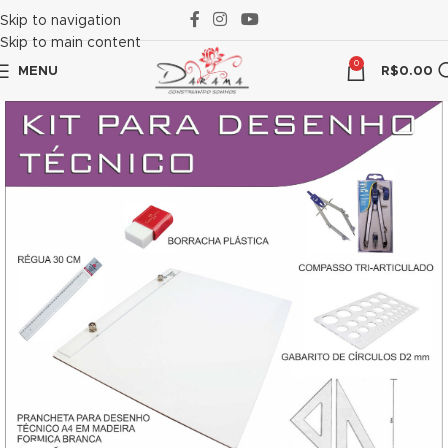
link panel
Skip to navigation
Skip to main content
link panel
0
MENU
R$
0.00
link paketleri
link
link
link
link
link panel
link panel
link panel
link panel