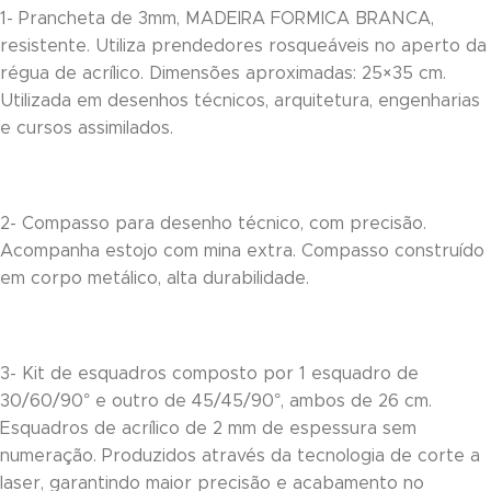
link panel
1- Prancheta de 3mm, MADEIRA FORMICA BRANCA,
resistente. Utiliza prendedores rosqueáveis no aperto da
link panel
régua de acrílico. Dimensões aproximadas: 25×35 cm.
Utilizada em desenhos técnicos, arquitetura, engenharias
link panel
e cursos assimilados.
link panel
link panel
2- Compasso para desenho técnico, com precisão.
link panel
Acompanha estojo com mina extra. Compasso construído
em corpo metálico, alta durabilidade.
link panel
link panel
3- Kit de esquadros composto por 1 esquadro de
link panel
30/60/90° e outro de 45/45/90°, ambos de 26 cm.
link panel
Esquadros de acrílico de 2 mm de espessura sem
numeração. Produzidos através da tecnologia de corte a
link panel
laser, garantindo maior precisão e acabamento no