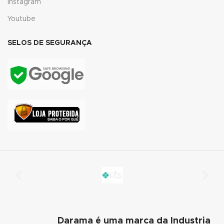
Instagram
Youtube
link panel
link panel
SELOS DE SEGURANÇA
link panel
link panel
link panel
link panel
link panel
link panel
link satın al
link Panel
Darama é uma marca da Industria