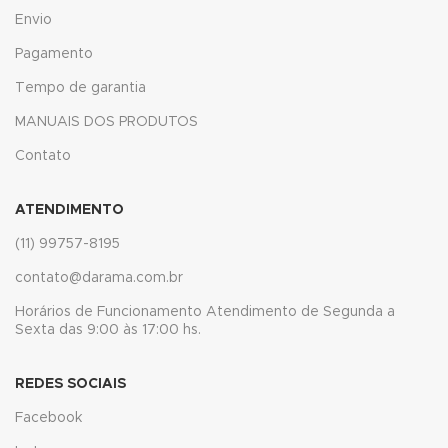
Envio
link panel
Pagamento
link panel
Tempo de garantia
link panel
MANUAIS DOS PRODUTOS
link panel
Contato
link panel
ATENDIMENTO
link panel
(11) 99757-8195
link panel
contato@darama.com.br
Horários de Funcionamento Atendimento de Segunda a
link
Sexta das 9:00 às 17:00 hs.
link panel
REDES SOCIAIS
link panel
Facebook
link panel