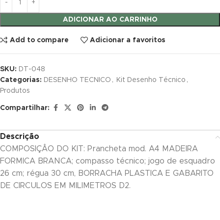
link satın al
ADICIONAR AO CARRINHO
link satın al
Add to compare
Adicionar a favoritos
link panel
SKU:
DT-048
Categorias:
DESENHO TECNICO
,
Kit Desenho Técnico
,
link panel
Produtos
link panel
Compartilhar:
link panel
Descrição
link panel
COMPOSIÇÂO DO KIT: Prancheta mod. A4 MADEIRA
FORMICA BRANCA; compasso técnico; jogo de esquadro
link panel
26 cm; régua 30 cm, BORRACHA PLASTICA E GABARITO
link panel
DE CIRCULOS EM MILIMETROS D2.
link panel