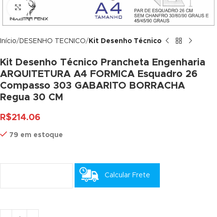
Click to enlarge
link panel
link panel
Início
DESENHO TECNICO
Kit Desenho Técnico
link panel
Kit Desenho Técnico Prancheta Engenharia
ARQUITETURA A4 FORMICA Esquadro 26
link panel
Compasso 303 GABARITO BORRACHA
link panel
Regua 30 CM
link panel
R$
214.06
link panel
79 em estoque
link panel
link panel
Calcular Frete
link panel
link panel