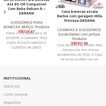
link
Até 60 CM Compatível
Com Bebe Reborn R –
Casa bonecas escala
link
DARAMA
Barbie com garagem Milla
Princesa DARAMA
Hacklink
ACESSÓRIOS PARA
BONECAS
,
BERÇO
,
Produtos
CASINHAS E ACESSÓRIOS
,
R$
329.87
link
PARA VOCÊ BRINCAR E SE
Escala Barbie com pintura
,
DIVERTIR, A DARAMA TRAZ
Produtos
link
PARA NOSSOS AMIGOS E
R$
760.96
Casa de bonecas Modelo Milla
CLIENTES UM LINDO
– Darama Um dos nossos
link satın al
ACESSÓRIO DECORATIVO
lançamentos de 2022, a Casa
PARA SUAS
de bonecas Milla, tras um
link panel
link panel
INSTITUCIONAL
link panel
Sobre nós
link panel
Como comprar
link panel
Segurança