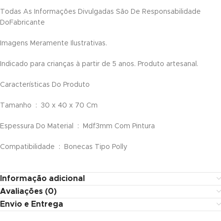
Todas As Informações Divulgadas São De Responsabilidade
ink panel
DoFabricante
nati
Imagens Meramente Ilustrativas.
ink
Indicado para crianças à partir de 5 anos. Produto artesanal.
ink Panel
Características Do Produto
ink
Tamanho : 30 x 40 x 70 Cm
ink Panel
Espessura Do Material : Mdf3mm Com Pintura
l oku
Compatibilidade : Bonecas Tipo Polly
ink Panel
Informação adicional
ink Panel
Avaliações (0)
ink panel
Envio e Entrega
l Oku