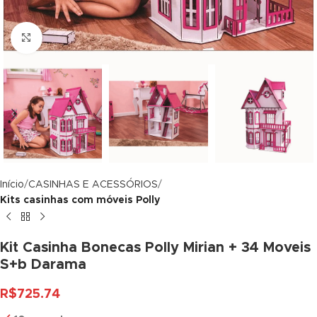
ink panel
Click to enlarge
ink panel
ink panel
ink panel
ink panel
ink panel
Início
CASINHAS E ACESSÓRIOS
ink panel
Kits casinhas com móveis Polly
ink panel
Kit Casinha Bonecas Polly Mirian + 34 Moveis
ink panel
S+b Darama
ink panel
R$
725.74
ink panel