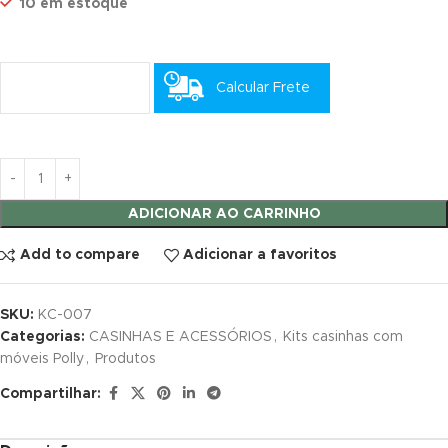
10 em estoque
ink satın al
ink satın al
Calcular Frete
ink panel
ink panel
ink panel
ADICIONAR AO CARRINHO
ink panel
Add to compare
Adicionar a favoritos
ink panel
SKU:
KC-007
ink panel
Categorias:
CASINHAS E ACESSÓRIOS
,
Kits casinhas com
móveis Polly
,
Produtos
ink panel
Compartilhar:
ink panel