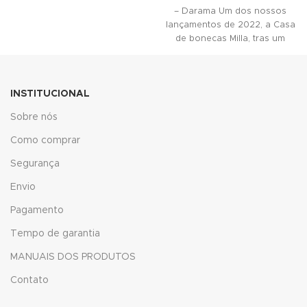
ACESSÓRIO DECORATIVO
ink
– Darama Um dos nossos
PARA SUAS
lançamentos de 2022, a Casa
ink
de bonecas Milla, tras um
acklink
INSTITUCIONAL
ink
Sobre nós
ink
Como comprar
ink satın al
Segurança
ink panel
Envio
ink panel
Pagamento
Tempo de garantia
ink panel
MANUAIS DOS PRODUTOS
ink panel
Contato
ink panel