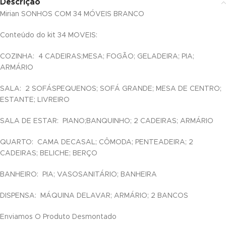
Descrição
ink panel
Mirian SONHOS COM 34 MÓVEIS BRANCO
ink panel
Conteúdo do kit 34 MOVEIS:
ink panel
COZINHA: 4 CADEIRAS;MESA; FOGÃO; GELADEIRA; PIA;
ARMÁRIO
ink panel
SALA: 2 SOFÁSPEQUENOS; SOFÁ GRANDE; MESA DE CENTRO;
ink panel
ESTANTE; LIVREIRO
ink panel
SALA DE ESTAR: PIANO;BANQUINHO; 2 CADEIRAS; ARMÁRIO
ink panel
QUARTO: CAMA DECASAL; CÔMODA; PENTEADEIRA; 2
CADEIRAS; BELICHE; BERÇO
ink panel
BANHEIRO: PIA; VASOSANITÁRIO; BANHEIRA
ink panel
DISPENSA: MÁQUINA DELAVAR; ARMÁRIO; 2 BANCOS
ink panel
Enviamos O Produto Desmontado
ink panel