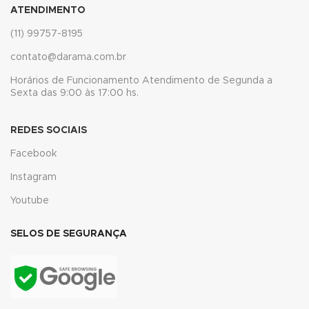
ATENDIMENTO
ink panel
(11) 99757-8195
ink panel
contato@darama.com.br
ink panel
Horários de Funcionamento Atendimento de Segunda a
Sexta das 9:00 às 17:00 hs.
ink panel
REDES SOCIAIS
ink panel
Facebook
ink panel
Instagram
ink panel
Youtube
ink
SELOS DE SEGURANÇA
ink panel
ink panel
ink panel