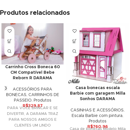
ink
Produtos relacionados
ink panel
ink panel
ink panel
ink Panel
Carrinho Cross Boneca 60
ink
CM Compatível Bebe
Reborn R DARAMA
ink
Casa bonecas escala
ACESSÓRIOS PARA
Barbie com garagem Milla
BONECAS
,
CARRINHOS DE
ink
Sonhos DARAMA
PASSEIO
,
Produtos
R$
329.87
PARA VOCÊ BRINCAR E SE
ink panel
CASINHAS E ACESSÓRIOS
,
DIVERTIR, A DARAMA TRAZ
Escala Barbie com pintura
,
PARA NOSSOS AMIGOS E
ink panel
Produtos
CLIENTES UM LINDO
R$
760.96
Casa de bonecas Modelo Milla