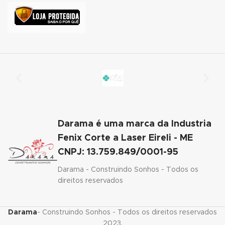
ink panel
ink panel
ink panel
ink panel
ink panel
Darama é uma marca da Industria
ink panel
Fenix Corte a Laser Eireli - ME
ink panel
CNPJ: 13.759.849/0001-95
ink panel
Darama - Construindo Sonhos - Todos os
direitos reservados
ink satın al
ink Panel
Darama
- Construindo Sonhos - Todos os direitos reservados
2023.