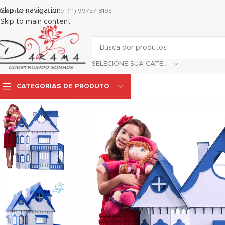
nel
Skip to navigation
tendimento ao cliente: (11) 99757-8195
Skip to main content
nel
ketleri
SELECIONE SUA CATEGORIA
CATEGORIAS DE PRODUTO
nel
nel
nel
nel