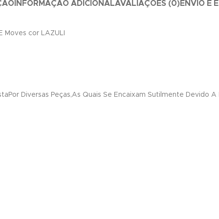
ÇÃO
INFORMAÇÃO ADICIONAL
AVALIAÇÕES (0)
ENVIO E 
 E Moves cor LAZULI
aPor Diversas Peças,As Quais Se Encaixam Sutilmente Devido 