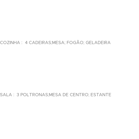
nel
COZINHA : 4 CADEIRAS;MESA; FOGÃO; GELADEIRA
nel
nel
SALA : 3 POLTRONAS;MESA DE CENTRO; ESTANTE
nel
nel
nel