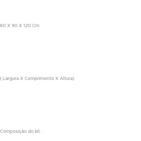
nel
nel
60 X 90 X 120 Cm
nel
nel
nel
nel
( Largura X Comprimento X Altura)
nel
nel
nel
nel
Composição do kit :
nel