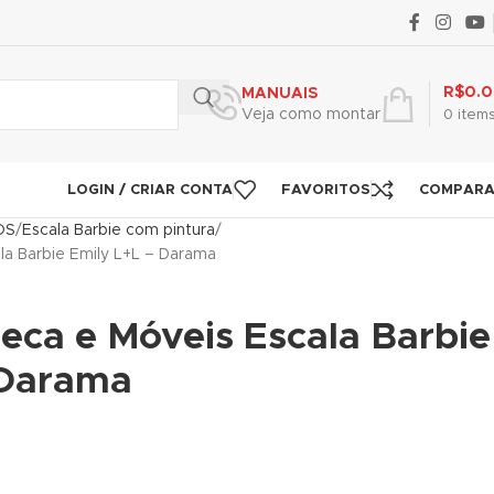
R$
0.
MANUAIS
Veja como montar
0
item
LOGIN / CRIAR CONTA
FAVORITOS
COMPAR
OS
Escala Barbie com pintura
la Barbie Emily L+L – Darama
eca e Móveis Escala Barbie
 Darama