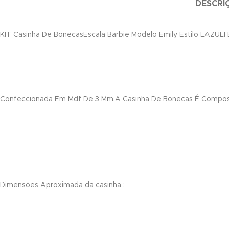
DESCRI
ın al
KIT Casinha De BonecasEscala Barbie Modelo Emily Estilo LAZULI
ın al
nel
nel
Confeccionada Em Mdf De 3 Mm,A Casinha De Bonecas É Compost
nel
nel
nel
nel
Dimensões Aproximada da casinha :
nel
nel