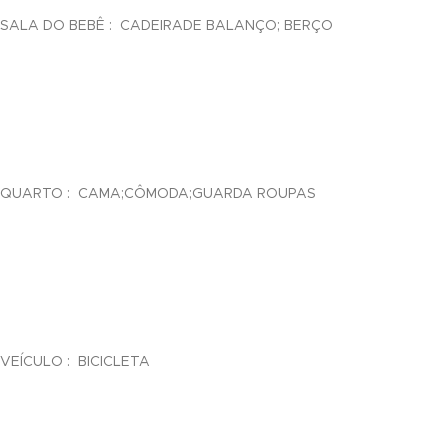
SALA DO BEBÊ : CADEIRADE BALANÇO; BERÇO
nel
nel
nel
QUARTO : CAMA;CÔMODA;GUARDA ROUPAS
nel
VEÍCULO : BICICLETA
nel
nel