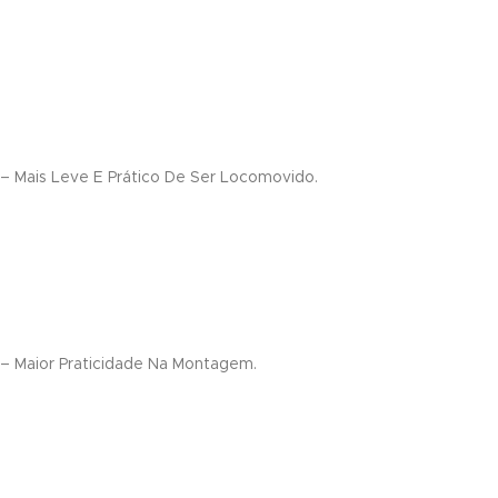
nel
nel
nel
nel
– Mais Leve E Prático De Ser Locomovido.
nel
nel
nel
– Maior Praticidade Na Montagem.
nel
nel
nel