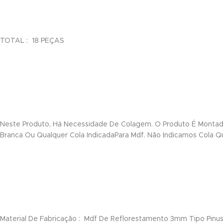
TOTAL : 18 PEÇAS
nk
ın al
Neste Produto, Há Necessidade De Colagem. O Produto É Montado
nel
Branca Ou Qualquer Cola IndicadaPara Mdf. Não Indicamos Cola Q
nel
nel
nel
nel
Material De Fabricação : Mdf De Reflorestamento 3mm Tipo Pinus