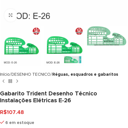
klink panel
Click to enlarge
klink panel
klink panel
klink panel
klink panel
klink panel
Início
DESENHO TECNICO
Réguas, esquadros e gabaritos
klink panel
klink panel
Gabarito Trident Desenho Técnico
Instalações Elétricas E-26
klink panel
R$
107.48
klink panel
6 em estoque
klink panel