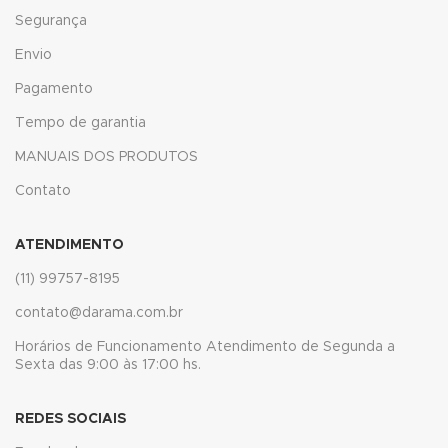
Segurança
klink
Envio
klink panel
Pagamento
Tempo de garantia
klink panel
MANUAIS DOS PRODUTOS
klink panel
Contato
klink Panel
ATENDIMENTO
klink
(11) 99757-8195
klink
contato@darama.com.br
klink
Horários de Funcionamento Atendimento de Segunda a
Sexta das 9:00 às 17:00 hs.
klink panel
klink panel
REDES SOCIAIS