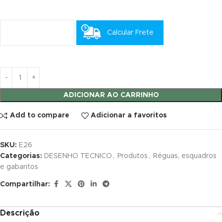
klink satın al
Calcular Frete
klink satın al
klink panel
klink panel
ADICIONAR AO CARRINHO
klink panel
Add to compare
Adicionar a favoritos
klink panel
klink panel
SKU:
E26
Categorias:
DESENHO TECNICO
,
Produtos
,
Réguas, esquadros
klink panel
e gabaritos
Compartilhar:
klink panel
klink panel
Descrição