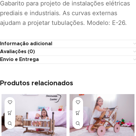
Gabarito para projeto de instalações elétricas
klink panel
prediais e industriais. As curvas externas
klink panel
ajudam a projetar tubulações. Modelo: E-26.
klink panel
klink panel
Informação adicional
Avaliações (0)
klink panel
Envio e Entrega
klink panel
klink panel
Produtos relacionados
klink panel
klink panel
klink panel
klink panel