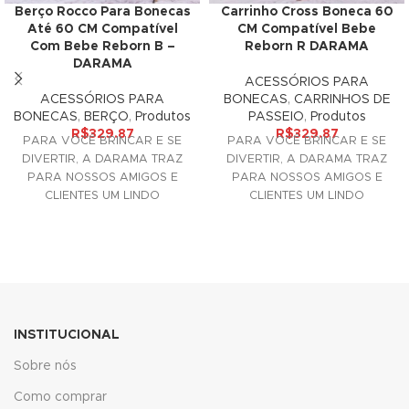
Carrinho Cross Boneca 60
Berço Rocco Para Bonecas
klink panel
CM Compatível Bebe
Até 60 CM Compatível
Reborn R DARAMA
Com Bebe Reborn B –
minati
DARAMA
ACESSÓRIOS PARA
BONECAS
,
CARRINHOS DE
klink
ACESSÓRIOS PARA
PASSEIO
,
Produtos
BONECAS
,
BERÇO
,
Produtos
R$
329.87
R$
329.87
klink Panel
PARA VOCÊ BRINCAR E SE
PARA VOCÊ BRINCAR E SE
DIVERTIR, A DARAMA TRAZ
DIVERTIR, A DARAMA TRAZ
klink
PARA NOSSOS AMIGOS E
PARA NOSSOS AMIGOS E
CLIENTES UM LINDO
CLIENTES UM LINDO
ACESSÓRIO DECORATIVO
klink Panel
ACESSÓRIO DECORATIVO
PARA SUAS
PARA SUAS
al oku
klink Panel
klink Panel
INSTITUCIONAL
Sobre nós
klink panel
Como comprar
al Oku