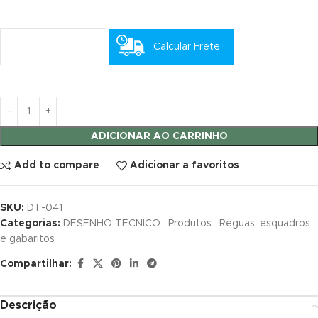
klink satın al
Calcular Frete
klink satın al
klink panel
klink panel
ADICIONAR AO CARRINHO
klink panel
Add to compare
Adicionar a favoritos
klink panel
klink panel
SKU:
DT-041
Categorias:
DESENHO TECNICO
,
Produtos
,
Réguas, esquadros
klink panel
e gabaritos
Compartilhar:
klink panel
klink panel
Descrição