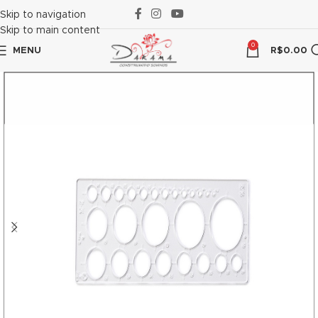
klink panel
Skip to navigation
Skip to main content
klink panel
0
MENU
R$
0.00
klink paketleri
klink
klink
klink
klink
klink panel
klink panel
klink panel
klink panel