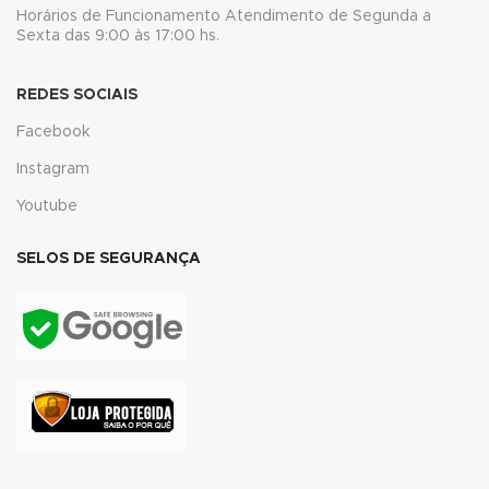
klink
Horários de Funcionamento Atendimento de Segunda a
Sexta das 9:00 às 17:00 hs.
klink
REDES SOCIAIS
 Hacklink
Facebook
klink
Instagram
klink
Youtube
klink satın al
SELOS DE SEGURANÇA
klink panel
klink panel
klink panel
klink panel
klink panel