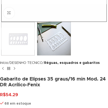
klink panel
Click to enlarge
klink panel
klink panel
klink panel
klink panel
klink panel
Início
DESENHO TECNICO
Réguas, esquadros e gabaritos
klink panel
klink panel
Gabarito de Elipses 35 graus/16 min Mod. 24
DR Acrílico-Fenix
klink panel
R$
54.29
klink panel
68 em estoque
klink panel