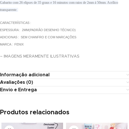
Gabarito com 26 elipses de 35 graus e 16 minutos com raios de 2mm á 50mm. Acrílico
klink panel
transparente.
klink panel
CARACTERÍSTICAS :
klink panel
ESPESSURA : 2MM(PADRÃO DESENHO TÉCNICO)
ADICIONAS : SEM CHANFRO E COM MARCAÇÕES
klink panel
MARCA : FENIX
klink panel
– IMAGENS MERAMENTE ILUSTRATIVAS
klink panel
Informação adicional
klink panel
Avaliações (0)
klink panel
Envio e Entrega
klink panel
Produtos relacionados
klink panel
klink panel