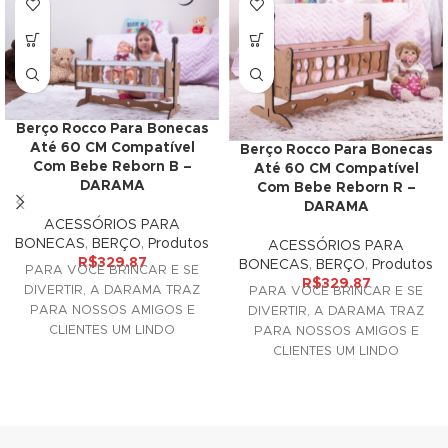
klink panel
minati
klink
Berço Rocco Para Bonecas
Até 60 CM Compatível
Berço Rocco Para Bonecas
klink Panel
Com Bebe Reborn B –
Até 60 CM Compatível
DARAMA
Com Bebe Reborn R –
klink
DARAMA
ACESSÓRIOS PARA
klink Panel
BONECAS
,
BERÇO
,
Produtos
ACESSÓRIOS PARA
R$
329.87
BONECAS
,
BERÇO
,
Produtos
PARA VOCÊ BRINCAR E SE
al oku
R$
329.87
DIVERTIR, A DARAMA TRAZ
PARA VOCÊ BRINCAR E SE
PARA NOSSOS AMIGOS E
DIVERTIR, A DARAMA TRAZ
klink Panel
CLIENTES UM LINDO
PARA NOSSOS AMIGOS E
ACESSÓRIO DECORATIVO
CLIENTES UM LINDO
klink Panel
PARA SUAS
ACESSÓRIO DECORATIVO
PARA SUAS
klink panel
al Oku