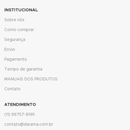
INSTITUCIONAL
klink
Sobre nós
klink panel
Como comprar
klink panel
Segurança
klink panel
Envio
Pagamento
klink Panel
Tempo de garantia
klink
MANUAIS DOS PRODUTOS
klink
Contato
klink
ATENDIMENTO
klink panel
(11) 99757-8195
klink panel
contato@darama.com.br