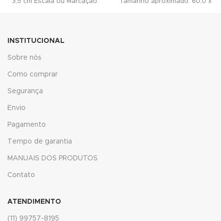
3,5 cm Escala ou Marcação:
Tamanho aproximado: 60,0 x
Sim Material:
3,5 cm Escala ou
cklink
cklink panel
INSTITUCIONAL
Sobre nós
cklink panel
Como comprar
cklink panel
Segurança
cklink Panel
Envio
cklink
Pagamento
Tempo de garantia
cklink
MANUAIS DOS PRODUTOS
cklink
Contato
cklink panel
ATENDIMENTO
cklink panel
(11) 99757-8195