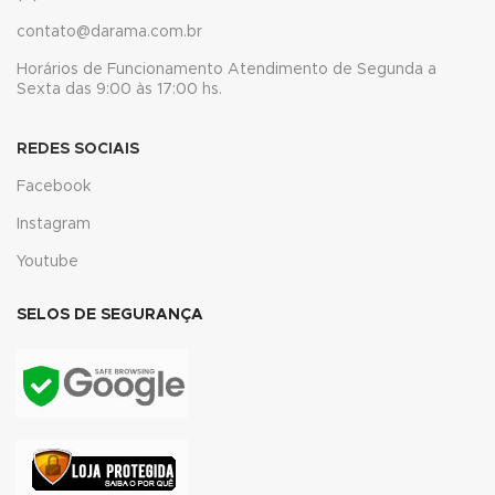
cklink
contato@darama.com.br
cklink
Horários de Funcionamento Atendimento de Segunda a
Sexta das 9:00 às 17:00 hs.
y Hacklink
REDES SOCIAIS
cklink
Facebook
cklink
Instagram
cklink satın al
Youtube
cklink panel
SELOS DE SEGURANÇA
cklink panel
cklink panel
cklink panel
cklink panel