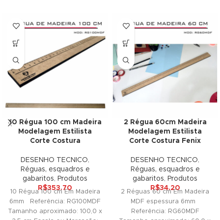
cklink panel
luminati
cklink
cklink Panel
cklink
cklink Panel
10 Régua 100 cm Madeira
2 Régua 60cm Madeira
Modelagem Estilista
Modelagem Estilista
asal oku
Corte Costura
Corte Costura Fenix
cklink Panel
DESENHO TECNICO
,
DESENHO TECNICO
,
Réguas, esquadros e
Réguas, esquadros e
cklink Panel
gabaritos
,
Produtos
gabaritos
,
Produtos
R$
353.70
R$
34.20
10 Régua 100 cm Em Madeira
2 Réguas 60 cm Em Madeira
cklink panel
6mm Referência: RG100MDF
MDF espessura 6mm
Tamanho aproximado: 100,0 x
Referência: RG60MDF
asal Oku