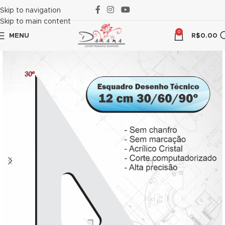
cklink panel
Skip to navigation
Skip to main content
cklink panel
0
MENU
R$
0.00
cklink paketleri
cklink
cklink
cklink
cklink
cklink panel
cklink panel
cklink panel
cklink panel