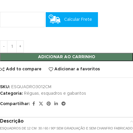
cklink satın al
Calcular Frete
cklink satın al
cklink panel
cklink panel
ADICIONAR AO CARRINHO
cklink panel
Add to compare
Adicionar a favoritos
cklink panel
cklink panel
SKU:
ESQUADRO3012CM
Categoria:
Réguas, esquadros e gabaritos
cklink panel
Compartilhar:
cklink panel
Descrição
cklink panel
ESQUADROS DE 12 CM 30 / 60 / 90º SEM GRADUAÇÃO E SEM CHANFRO FABRICADO