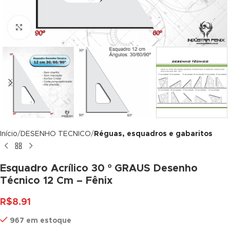
cklink panel
Click to enlarge
cklink panel
cklink panel
cklink panel
cklink panel
cklink panel
Início
DESENHO TECNICO
Réguas, esquadros e gabaritos
cklink panel
cklink panel
Esquadro Acrílico 30 º GRAUS Desenho
Técnico 12 Cm – Fênix
cklink panel
R$
8.91
cklink panel
967 em estoque
cklink panel