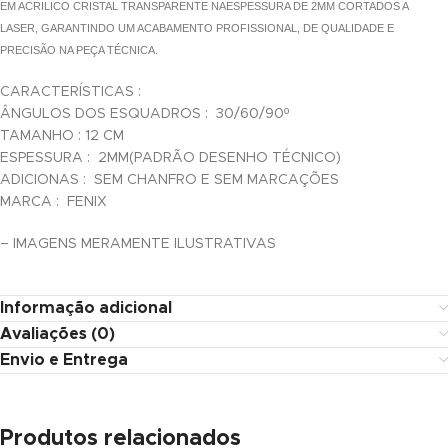
EM ACRILICO CRISTAL TRANSPARENTE NAESPESSURA DE 2MM CORTADOS A
cklink panel
LASER, GARANTINDO UM ACABAMENTO PROFISSIONAL, DE QUALIDADE E
PRECISÃO NA PEÇA TÉCNICA.
cklink panel
CARACTERÍSTICAS :
cklink panel
ÂNGULOS DOS ESQUADROS : 30/60/90º
TAMANHO : 12 CM
cklink panel
ESPESSURA : 2MM(PADRÃO DESENHO TÉCNICO)
cklink panel
ADICIONAS : SEM CHANFRO E SEM MARCAÇÕES
MARCA : FENIX
cklink panel
– IMAGENS MERAMENTE ILUSTRATIVAS
cklink panel
cklink panel
Informação adicional
Avaliações (0)
cklink panel
Envio e Entrega
cklink panel
cklink panel
Produtos relacionados