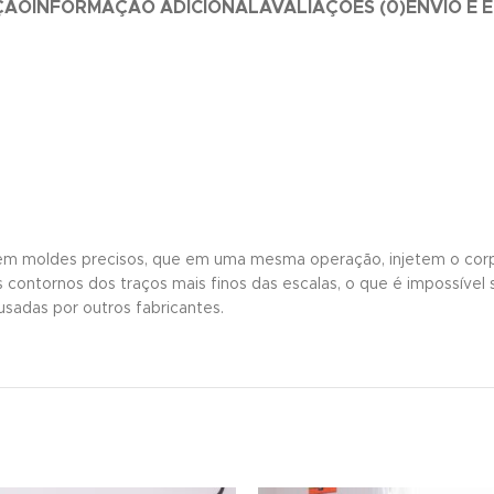
ÇÃO
INFORMAÇÃO ADICIONAL
AVALIAÇÕES (0)
ENVIO E 
 em moldes precisos, que em uma mesma operação, injetem o corp
 os contornos dos traços mais finos das escalas, o que é impossíve
sadas por outros fabricantes.