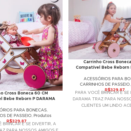
Carrinho Cross Bonec
Compatível Bebe Reborn
ACESSÓRIOS PARA B
CARRINHOS DE PASSEIO
R$
329.87
PARA VOCÊ BRINCAR E SE D
ho Cross Boneca 60 CM
el Bebe Reborn P DARAMA
DARAMA TRAZ PARA NOSSO
CLIENTES UM LINDO AC
ÓRIOS PARA BONECAS
,
DECORATIVO PARA 
OS DE PASSEIO
,
Produtos
R$
329.87
 BRINCAR E SE DIVERTIR, A
AZ PARA NOSSOS AMIGOS E