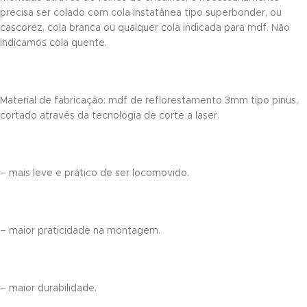
precisa ser colado com cola instatânea tipo superbonder, ou
nk panel
cascorez, cola branca ou qualquer cola indicada para mdf. Não
indicamos cola quente.
ti
nk
Material de fabricação: mdf de reflorestamento 3mm tipo pinus,
k Panel
cortado através da tecnologia de corte a laser.
nk
k Panel
– mais leve e prático de ser locomovido.
oku
k Panel
– maior praticidade na montagem.
k Panel
nk panel
– maior durabilidade.
Oku