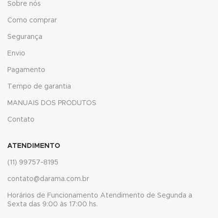
Sobre nós
k Panel
Como comprar
k Panel
Segurança
k Panel
Envio
k Panel
Pagamento
Tempo de garantia
k Panel
MANUAIS DOS PRODUTOS
k Panel
Contato
k Panel
ATENDIMENTO
k Panel
(11) 99757-8195
nk panel
contato@darama.com.br
nk panel
Horários de Funcionamento Atendimento de Segunda a
Sexta das 9:00 às 17:00 hs.
nk panel