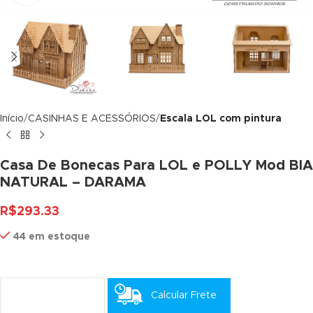
nk panel
nk panel
nk panel
nk panel
Início
CASINHAS E ACESSÓRIOS
Escala LOL com pintura
nk panel
Casa De Bonecas Para LOL e POLLY Mod BIA
nk panel
NATURAL – DARAMA
nk panel
R$
293.33
nk panel
44 em estoque
nk panel
nk panel
Calcular Frete
nk panel