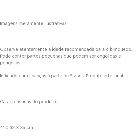
nk
nk
Imagens meramente ilustrativas.
cklink
nk
Observe atentamente a idade recomendada para o brinquedo.
nk
Pode conter partes pequenas que podem ser engolidas e
perigosas.
k satın al
Indicado para crianças à partir de 5 anos. Produto artesanal.
nk panel
nk panel
Características do produto:
nk panel
nk panel
41 X 33 X 35 cm
nk panel