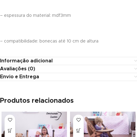
nk panel
– espessura do material: mdf3mm
nk panel
nk panel
– compatibilidade: bonecas até 10 cm de altura
nk panel
nk panel
Informação adicional
Avaliações (0)
nk panel
Envio e Entrega
nk panel
nk
Produtos relacionados
nk panel
nk panel
nk panel