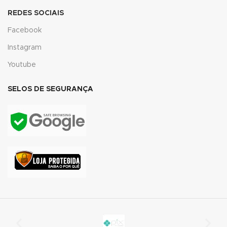
k giriş
REDES SOCIAIS
Facebook
t
Instagram
t
Youtube
t
SELOS DE SEGURANÇA
t
no
e bonusu
e bonusu
e bonusu
e bonusu
outube mp3 downloader