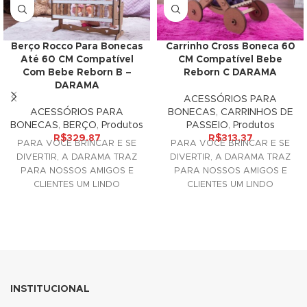
nk panel
Carrinho Cross Boneca 60
Berço Rocco Para Bonecas
nk panel
CM Compatível Bebe
Até 60 CM Compatível
Reborn C DARAMA
Com Bebe Reborn B –
nk panel
DARAMA
ACESSÓRIOS PARA
BONECAS
,
CARRINHOS DE
ACESSÓRIOS PARA
nk panel
PASSEIO
,
Produtos
BONECAS
,
BERÇO
,
Produtos
R$
313.37
R$
329.87
nk panel
PARA VOCÊ BRINCAR E SE
PARA VOCÊ BRINCAR E SE
DIVERTIR, A DARAMA TRAZ
DIVERTIR, A DARAMA TRAZ
nk panel
PARA NOSSOS AMIGOS E
PARA NOSSOS AMIGOS E
CLIENTES UM LINDO
CLIENTES UM LINDO
ACESSÓRIO DECORATIVO
ACESSÓRIO DECORATIVO
nk panel
PARA SUAS
PARA SUAS
nk panel
k satın al
k Panel
INSTITUCIONAL