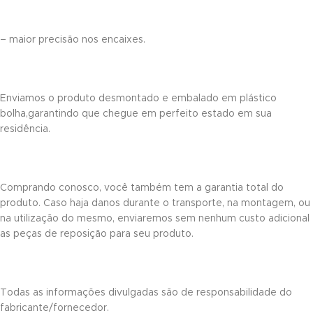
nk
– maior precisão nos encaixes.
nk panel
nk panel
Enviamos o produto desmontado e embalado em plástico
bolha,garantindo que chegue em perfeito estado em sua
nk panel
residência.
k Panel
nk
Comprando conosco, você também tem a garantia total do
produto. Caso haja danos durante o transporte, na montagem, ou
nk
na utilização do mesmo, enviaremos sem nenhum custo adicional
nk
as peças de reposição para seu produto.
nk panel
nk panel
Todas as informações divulgadas são de responsabilidade do
fabricante/fornecedor.