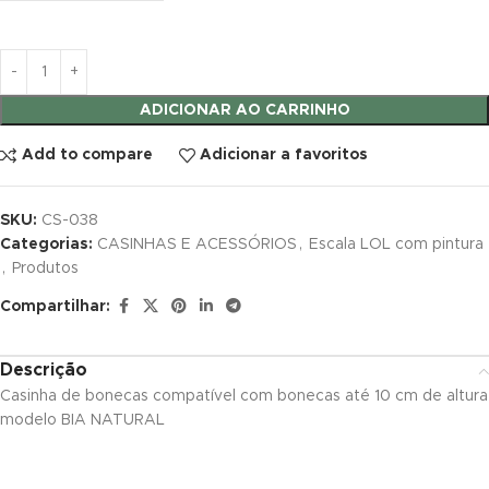
k satın al
k satın al
ADICIONAR AO CARRINHO
nk panel
Add to compare
Adicionar a favoritos
nk panel
SKU:
CS-038
nk panel
Categorias:
CASINHAS E ACESSÓRIOS
,
Escala LOL com pintura
,
Produtos
nk panel
Compartilhar:
nk panel
nk panel
Descrição
Casinha de bonecas compatível com bonecas até 10 cm de altura
nk panel
modelo BIA NATURAL
nk panel