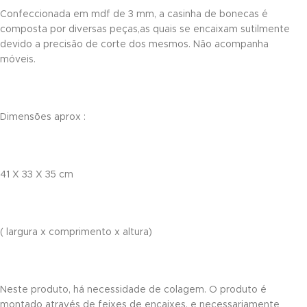
nk panel
Confeccionada em mdf de 3 mm, a casinha de bonecas é
composta por diversas peças,as quais se encaixam sutilmente
nk panel
devido a precisão de corte dos mesmos. Não acompanha
móveis.
nk panel
nk panel
Dimensões aprox :
nk panel
nk panel
41 X 33 X 35 cm
nk panel
nk panel
( largura x comprimento x altura)
nk panel
nk panel
Neste produto, há necessidade de colagem. O produto é
nk panel
montado através de feixes de encaixes, e necessariamente