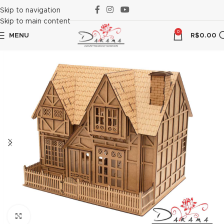
nk panel
Skip to navigation
Skip to main content
nk panel
0
MENU
R$
0.00
k paketleri
nk
nk
nk
nk
nk panel
nk panel
nk panel
nk panel
Click to enlarge