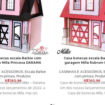
ecas escala Barbie com
Casa bonecas escala Ba
 Milla Princesa DARAMA
garagem Milla Rubru
E ACESSÓRIOS
,
Escala Barbie
CASINHAS E ACESSÓRIOS
,
m pintura
,
Produtos
com pintura
,
Produ
R$
760.96
R$
760.96
necas Modelo Milla – Darama
Casa de bonecas Modelo Mil
sos lançamentos de 2022, a
Um dos nossos lançamentos
e bonecas Milla, tras um
Casa de bonecas Milla, 