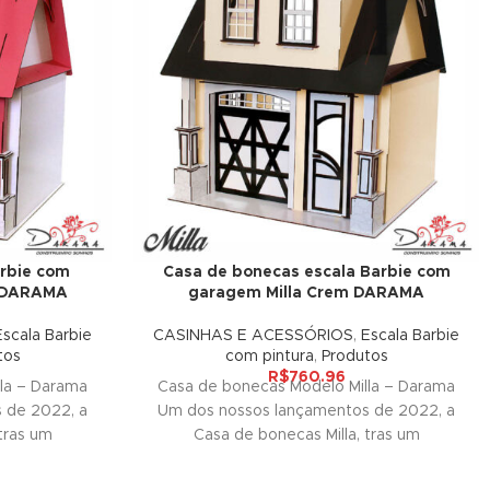
rbie com
Casa de bonecas escala Barbie com
m DARAMA
garagem Milla Crem DARAMA
Escala Barbie
CASINHAS E ACESSÓRIOS
,
Escala Barbie
tos
com pintura
,
Produtos
R$
760.96
la – Darama
Casa de bonecas Modelo Milla – Darama
 de 2022, a
Um dos nossos lançamentos de 2022, a
tras um
Casa de bonecas Milla, tras um