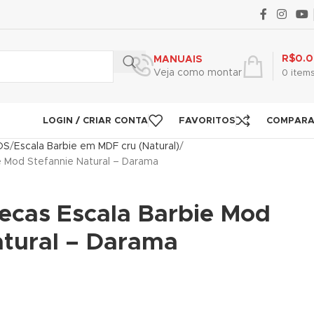
R$
0.
MANUAIS
Veja como montar
0
item
LOGIN / CRIAR CONTA
FAVORITOS
COMPAR
OS
Escala Barbie em MDF cru (Natural)
e Mod Stefannie Natural – Darama
ecas Escala Barbie Mod
atural – Darama