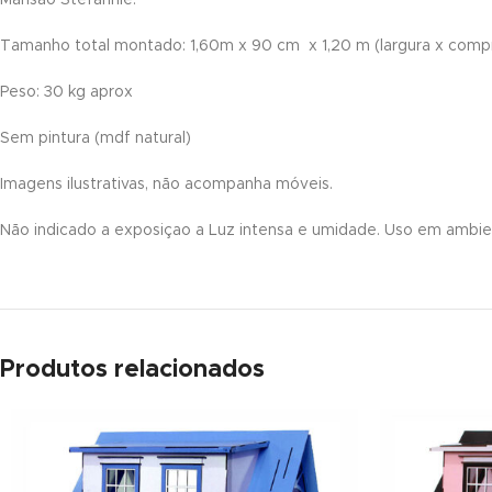
nk panel
Tamanho total montado: 1,60m x 90 cm x 1,20 m (largura x compr
nk panel
Peso: 30 kg aprox
nk panel
Sem pintura (mdf natural)
nk panel
Imagens ilustrativas, não acompanha móveis.
nk panel
Não indicado a exposiçao a Luz intensa e umidade. Uso em ambien
nk panel
nk panel
nk panel
Produtos relacionados
nk panel
nk panel
nk panel