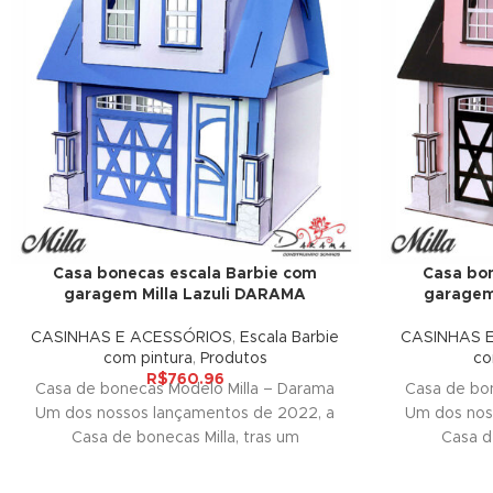
nk panel
ati
nk
nk Panel
nk
nk Panel
Casa bonecas escala Barbie com
Casa bon
garagem Milla Lazuli DARAMA
garagem
 oku
CASINHAS E ACESSÓRIOS
,
Escala Barbie
CASINHAS 
nk Panel
com pintura
,
Produtos
co
R$
760.96
Casa de bonecas Modelo Milla – Darama
Casa de bo
nk Panel
Um dos nossos lançamentos de 2022, a
Um dos nos
Casa de bonecas Milla, tras um
Casa d
nk panel
 Oku