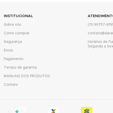
nk
INSTITUCIONAL
ATENDIMENT
nk panel
Sobre nós
(11) 99757-819
nk panel
Como comprar
contato@dara
nk panel
Segurança
Horários de F
Segunda a Sext
Envio
nk Panel
Pagamento
nk
Tempo de garantia
nk
MANUAIS DOS PRODUTOS
nk
Contato
nk panel
nk panel