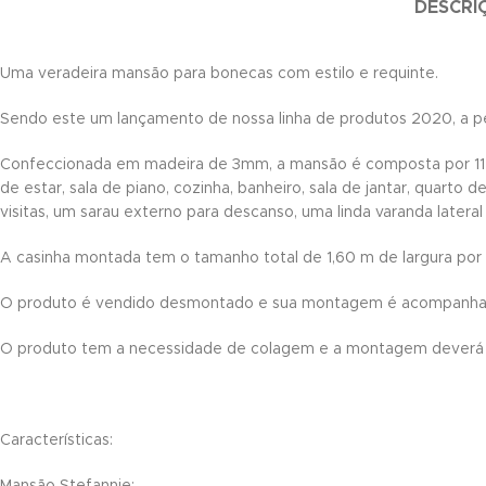
DESCRI
nk satın al
Uma veradeira mansão para bonecas com estilo e requinte.
nk satın al
Sendo este um lançamento de nossa linha de produtos 2020, a
nk panel
Confeccionada em madeira de 3mm, a mansão é composta por 11 par
nk panel
de estar, sala de piano, cozinha, banheiro, sala de jantar, quar
visitas, um sarau externo para descanso, uma linda varanda lateral
nk panel
A casinha montada tem o tamanho total de 1,60 m de largura por
nk panel
O produto é vendido desmontado e sua montagem é acompanhada 
nk panel
O produto tem a necessidade de colagem e a montagem deverá s
nk panel
nk panel
Características:
nk panel
Mansão Stefannie: