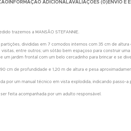
ÇÃO
INFORMAÇÃO ADICIONAL
AVALIAÇÕES (0)
ENVIO E 
 pedido trazemos a MANSÃO STEFANNIE.
tições, divididas em 7 comodos internos com 35 cm de altura cad
to de visitas, entre outros; um sótão bem espaçoso para construir
 e um jardim frontal com um belo cercadinho para brincar e se diver
 90 cm de profundidade e 1,20 m de altura e pesa aproximadamen
por um manual técnico em vista explodida, indicando passo-a 
er feita acompanhada por um adulto responsável.