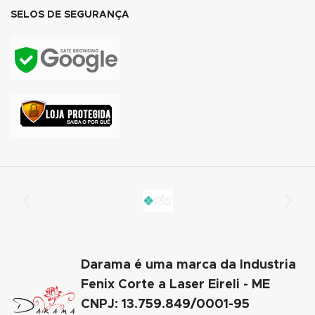
SELOS DE SEGURANÇA
link panel
link panel
link panel
link panel
link panel
link panel
link panel
link
link panel
Darama é uma marca da Industria
Fenix Corte a Laser Eireli - ME
link panel
CNPJ: 13.759.849/0001-95
link panel