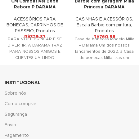
CM Compatível Bebe
Barbie com garagem Milla
Reborn P DARAMA
Princesa DARAMA
link
ACESSÓRIOS PARA
CASINHAS E ACESSÓRIOS
,
BONECAS
,
CARRINHOS DE
Escala Barbie com pintura
,
link panel
PASSEIO
,
Produtos
Produtos
R$
329.87
R$
760.96
link panel
PARA VOCÊ BRINCAR E SE
Casa de bonecas Modelo Milla
DIVERTIR, A DARAMA TRAZ
– Darama Um dos nossos
link panel
PARA NOSSOS AMIGOS E
lançamentos de 2022, a Casa
CLIENTES UM LINDO
de bonecas Milla, tras um
ACESSÓRIO DECORATIVO
link Panel
PARA SUAS
link
INSTITUCIONAL
link
Sobre nós
link
Como comprar
Segurança
link panel
Envio
link panel
Pagamento