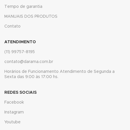
link
Tempo de garantia
link
MANUAIS DOS PRODUTOS
Contato
Hacklink
link
ATENDIMENTO
(11) 99757-8195
link
contato@darama.com.br
link satın al
Horários de Funcionamento Atendimento de Segunda a
link panel
Sexta das 9:00 às 17:00 hs.
link panel
REDES SOCIAIS
link panel
Facebook
Instagram
link panel
Youtube
link panel