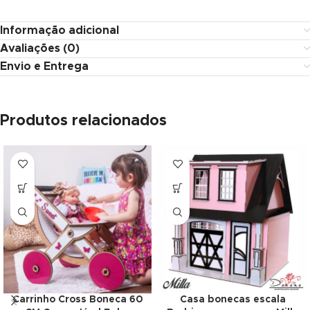
link panel
Informação adicional
minati
Avaliações (0)
Envio e Entrega
link
link Panel
Produtos relacionados
link
link Panel
al oku
link Panel
link Panel
link panel
Carrinho Cross Boneca 60
Casa bonecas escala
al Oku