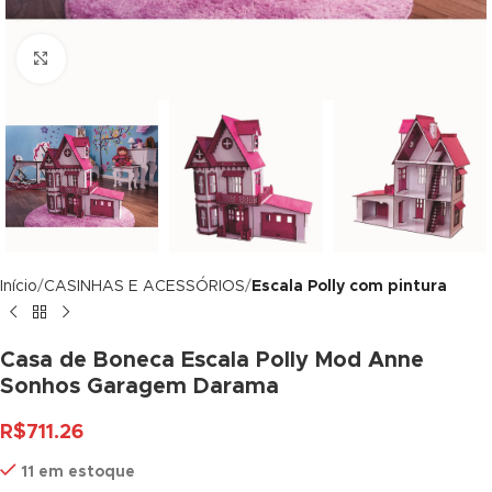
link panel
Click to enlarge
link panel
link panel
link panel
link panel
link panel
Início
CASINHAS E ACESSÓRIOS
Escala Polly com pintura
link panel
link panel
Casa de Boneca Escala Polly Mod Anne
Sonhos Garagem Darama
link panel
R$
711.26
link panel
11 em estoque
link panel