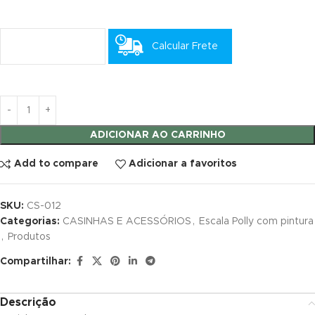
link satın al
Calcular Frete
link satın al
link panel
link panel
ADICIONAR AO CARRINHO
link panel
Add to compare
Adicionar a favoritos
link panel
link panel
SKU:
CS-012
Categorias:
CASINHAS E ACESSÓRIOS
,
Escala Polly com pintura
link panel
,
Produtos
Compartilhar:
link panel
link panel
Descrição