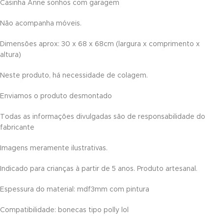
Casinha Anne sonhos com garagem
link panel
Não acompanha móveis.
link panel
Dimensões aprox: 30 x 68 x 68cm (largura x comprimento x
link panel
altura)
link panel
Neste produto, há necessidade de colagem.
link panel
Enviamos o produto desmontado
link panel
Todas as informações divulgadas são de responsabilidade do
fabricante
link panel
Imagens meramente ilustrativas.
link panel
Indicado para crianças à partir de 5 anos. Produto artesanal.
link panel
Espessura do material: mdf3mm com pintura
link panel
Compatibilidade: bonecas tipo polly lol
link panel