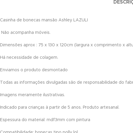
DESCRI
ink satın al
Casinha de bonecas mansão Ashley LAZULI
ink satın al
Não acompanha móveis.
ink panel
Dimensões aprox : 75 x 130 x 120cm (largura x comprimento x altu
ink panel
Há necessidade de colagem.
ink panel
Enviamos o produto desmontado
ink panel
Todas as informações divulgadas são de responsabilidade do fab
ink panel
Imagens meramente ilustrativas.
ink panel
Indicado para crianças à partir de 5 anos. Produto artesanal.
ink panel
Espessura do material: mdf3mm com pintura
ink panel
Compatibilidade: bonecas tipo polly lol