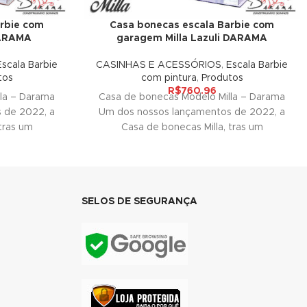
rbie com
Casa bonecas escala Barbie com
DARAMA
garagem Milla Lazuli DARAMA
Escala Barbie
CASINHAS E ACESSÓRIOS
,
Escala Barbie
tos
com pintura
,
Produtos
R$
760.96
la – Darama
Casa de bonecas Modelo Milla – Darama
 de 2022, a
Um dos nossos lançamentos de 2022, a
tras um
Casa de bonecas Milla, tras um
SELOS DE SEGURANÇA