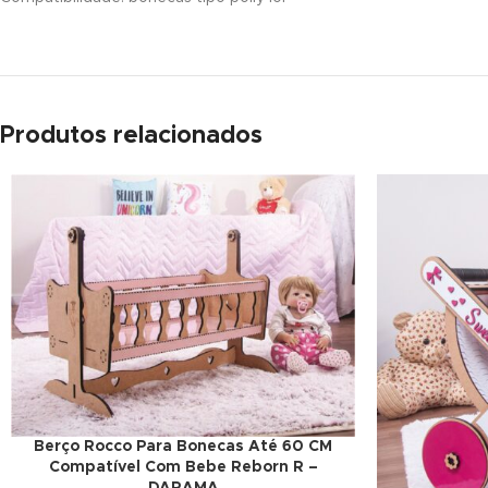
ink panel
ink panel
ink panel
Produtos relacionados
ink panel
ink panel
ink panel
ink panel
ink panel
ink panel
ink panel
Berço Rocco Para Bonecas Até 60 CM
Compatível Com Bebe Reborn R –
ink panel
DARAMA