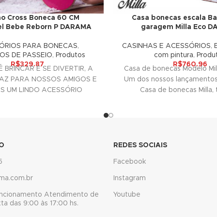
ho Cross Boneca 60 CM
Casa bonecas escala Ba
el Bebe Reborn P DARAMA
garagem Milla Eco 
ÓRIOS PARA BONECAS
,
CASINHAS E ACESSÓRIOS
,
OS DE PASSEIO
,
Produtos
com pintura
,
Produ
R$
329.87
R$
760.96
 BRINCAR E SE DIVERTIR, A
Casa de bonecas Modelo Mil
AZ PARA NOSSOS AMIGOS E
Um dos nossos lançamentos
ES UM LINDO ACESSÓRIO
Casa de bonecas Milla, 
ORATIVO PARA SUAS
O
REDES SOCIAIS
5
Facebook
ma.com.br
Instagram
uncionamento Atendimento de
Youtube
a das 9:00 às 17:00 hs.