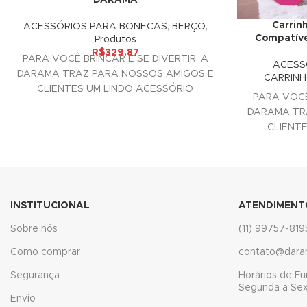
ink panel
Carrin
ACESSÓRIOS PARA BONECAS
,
BERÇO
,
Compatív
Produtos
nati
R$
329.87
PARA VOCÊ BRINCAR E SE DIVERTIR, A
ACESS
DARAMA TRAZ PARA NOSSOS AMIGOS E
ink
CARRINH
CLIENTES UM LINDO ACESSÓRIO
PARA VOCÊ
ink Panel
DECORATIVO PARA SUAS
DARAMA TR
CLIENT
ink
DEC
ink Panel
l oku
INSTITUCIONAL
ATENDIMENT
ink Panel
Sobre nós
(11) 99757-819
ink Panel
Como comprar
contato@dara
Segurança
Horários de F
ink panel
Segunda a Sext
Envio
l Oku