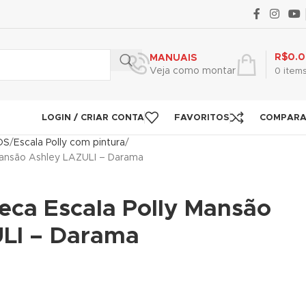
R$
0.
MANUAIS
Veja como montar
0
item
LOGIN / CRIAR CONTA
FAVORITOS
COMPAR
OS
Escala Polly com pintura
Mansão Ashley LAZULI – Darama
eca Escala Polly Mansão
LI – Darama