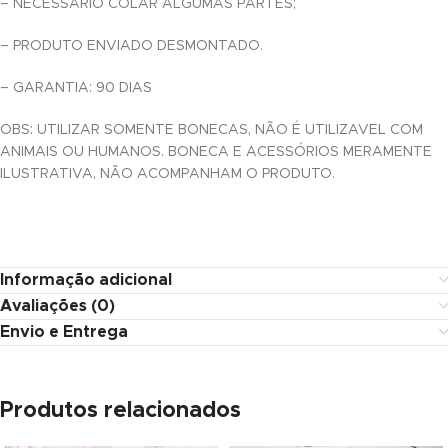
– NECESSÁRIO COLAR ALGUMAS PARTES;
 panel
– PRODUTO ENVIADO DESMONTADO.
 panel
– GARANTIA: 90 DIAS
 panel
OBS: UTILIZAR SOMENTE BONECAS, NÃO É UTILIZAVEL COM
i
ANIMAIS OU HUMANOS. BONECA E ACESSÓRIOS MERAMENTE
ILUSTRATIVA, NÃO ACOMPANHAM O PRODUTO.
 Panel
Informação adicional
Avaliações (0)
 Panel
Envio e Entrega
ku
Produtos relacionados
 Panel