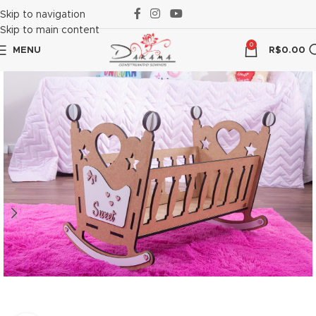
 panel
Skip to navigation
Skip to main content
 panel
0
MENU
R$
0.00
 paketleri
 panel
 panel
 panel