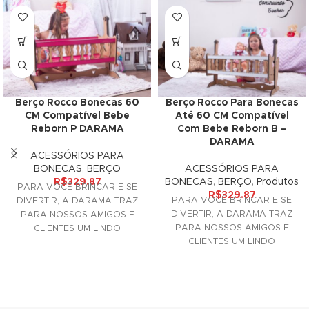
 Panel
 panel
ku
Berço Rocco Bonecas 60
Berço Rocco Para Bonecas
CM Compatível Bebe
Até 60 CM Compatível
Reborn P DARAMA
Com Bebe Reborn B –
DARAMA
 panel
ACESSÓRIOS PARA
BONECAS
,
BERÇO
ACESSÓRIOS PARA
 panel
R$
329.87
BONECAS
,
BERÇO
,
Produtos
PARA VOCÊ BRINCAR E SE
R$
329.87
 panel
PARA VOCÊ BRINCAR E SE
DIVERTIR, A DARAMA TRAZ
DIVERTIR, A DARAMA TRAZ
PARA NOSSOS AMIGOS E
PARA NOSSOS AMIGOS E
CLIENTES UM LINDO
 Panel
CLIENTES UM LINDO
ACESSÓRIO DECORATIVO
ACESSÓRIO DECORATIVO
PARA SUAS
PARA SUAS