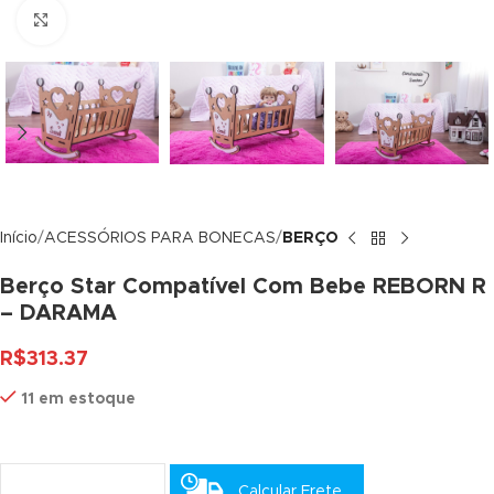
Click to enlarge
 panel
 panel
 panel
 panel
 panel
Início
ACESSÓRIOS PARA BONECAS
BERÇO
 panel
Berço Star Compatível Com Bebe REBORN R
 panel
– DARAMA
 panel
R$
313.37
 panel
11 em estoque
 panel
 panel
Calcular Frete