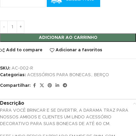
 panel
 panel
 satın al
ADICIONAR AO CARRINHO
 satın al
Add to compare
Adicionar a favoritos
 panel
SKU:
AC-002-R
Categorias:
ACESSÓRIOS PARA BONECAS
,
BERÇO
 panel
Compartilhar:
 panel
 panel
Descrição
PARA VOCÊ BRINCAR E SE DIVERTIR, A DARAMA TRAZ PARA
 panel
NOSSOS AMIGOS E CLIENTES UM LINDO ACESSÓRIO
DECORATIVO PARA SUAS BONECAS DE ATÉ 60 CM.
 panel