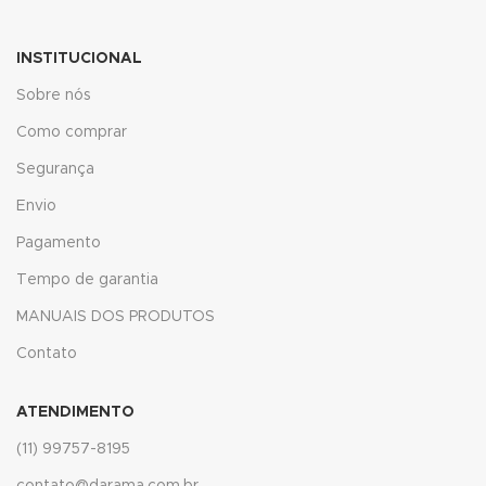
 panel
INSTITUCIONAL
Sobre nós
 panel
Como comprar
Segurança
Envio
klink
Pagamento
Tempo de garantia
MANUAIS DOS PRODUTOS
Contato
 satın al
ATENDIMENTO
 panel
(11) 99757-8195
 panel