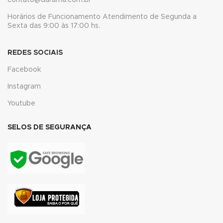
contato@darama.com.br
 panel
Horários de Funcionamento Atendimento de Segunda a
Sexta das 9:00 às 17:00 hs.
 panel
REDES SOCIAIS
 panel
Facebook
 panel
Instagram
 panel
Youtube
 panel
SELOS DE SEGURANÇA
 panel
 panel
 panel
 panel