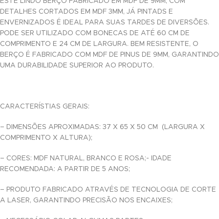
ESTE LINDO BERÇO FABRICADO EM MDF DE 9MM, COM
 panel
DETALHES CORTADOS EM MDF 3MM, JÁ PINTADS E
ENVERNIZADOS É IDEAL PARA SUAS TARDES DE DIVERSÕES.
 panel
PODE SER UTILIZADO COM BONECAS DE ATÉ 60 CM DE
COMPRIMENTO E 24 CM DE LARGURA. BEM RESISTENTE, O
 panel
BERÇO É FABRICADO COM MDF DE PINUS DE 9MM, GARANTINDO
UMA DURABILIDADE SUPERIOR AO PRODUTO.
 panel
 panel
CARACTERÍSTIAS GERAIS:
 panel
– DIMENSÕES APROXIMADAS: 37 X 65 X 50 CM (LARGURA X
 panel
COMPRIMENTO X ALTURA);
 panel
– CORES: MDF NATURAL, BRANCO E ROSA;- IDADE
RECOMENDADA: A PARTIR DE 5 ANOS;
 panel
– PRODUTO FABRICADO ATRAVÉS DE TECNOLOGIA DE CORTE
 panel
A LASER, GARANTINDO PRECISÃO NOS ENCAIXES;
 panel