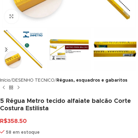
ink panel
Click to enlarge
ink panel
ink panel
ink panel
ink panel
ink panel
Início
DESENHO TECNICO
Réguas, esquadros e gabaritos
ink panel
ink panel
5 Régua Metro tecido alfaiate balcão Corte
Costura Estilista
ink panel
R$
358.50
ink panel
58 em estoque
ink panel