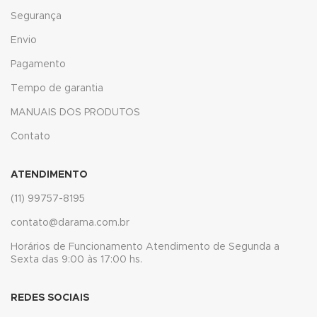
ink
Segurança
ink
Envio
Pagamento
acklink
Tempo de garantia
ink
MANUAIS DOS PRODUTOS
ink
Contato
ink satın al
ATENDIMENTO
ink panel
(11) 99757-8195
ink panel
contato@darama.com.br
ink panel
Horários de Funcionamento Atendimento de Segunda a
Sexta das 9:00 às 17:00 hs.
ink panel
REDES SOCIAIS
ink panel