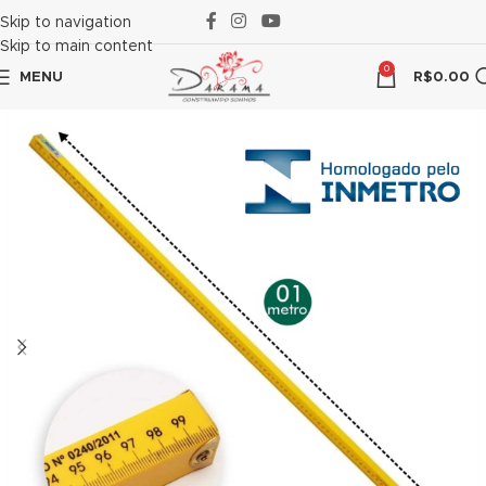
ink panel
Skip to navigation
Skip to main content
ink panel
0
MENU
R$
0.00
ink paketleri
ink
ink
ink
ink
ink panel
ink panel
ink panel
ink panel