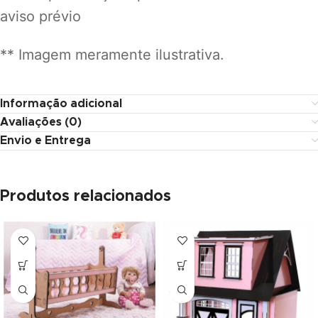
aviso prévio
ink panel
nati
** Imagem meramente ilustrativa.
ink
Informação adicional
ink Panel
Avaliações (0)
ink
Envio e Entrega
ink Panel
Produtos relacionados
 oku
ink Panel
ink Panel
ink panel
l Oku