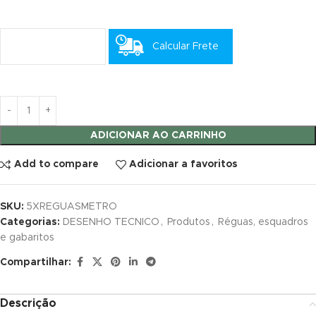
ink satın al
Calcular Frete
ink satın al
ink panel
ink panel
ADICIONAR AO CARRINHO
ink panel
Add to compare
Adicionar a favoritos
ink panel
ink panel
SKU:
5XREGUASMETRO
Categorias:
DESENHO TECNICO
,
Produtos
,
Réguas, esquadros
ink panel
e gabaritos
Compartilhar:
ink panel
ink panel
Descrição