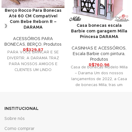
Berço Rocco Para Bonecas
ink
Até 60 CM Compatível
Com Bebe Reborn R –
ink panel
Casa bonecas escala
DARAMA
Barbie com garagem Milla
ink panel
Princesa DARAMA
ACESSÓRIOS PARA
BONECAS
,
BERÇO
,
Produtos
CASINHAS E ACESSÓRIOS
,
ink panel
R$
329.87
PARA VOCÊ BRINCAR E SE
Escala Barbie com pintura
,
DIVERTIR, A DARAMA TRAZ
Produtos
ink Panel
PARA NOSSOS AMIGOS E
R$
760.96
Casa de bonecas Modelo Milla
CLIENTES UM LINDO
– Darama Um dos nossos
ink
ACESSÓRIO DECORATIVO
lançamentos de 2022, a Casa
PARA SUAS
de bonecas Milla, tras um
ink
ink
INSTITUCIONAL
ink panel
Sobre nós
ink panel
Como comprar