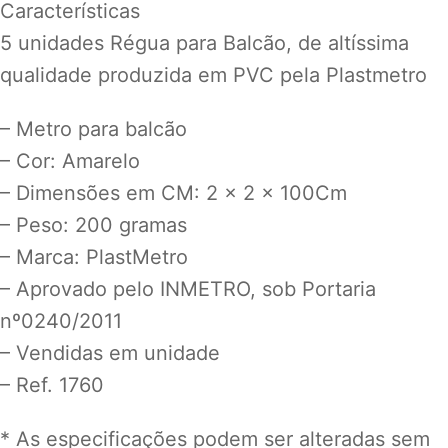
Características
ink panel
5 unidades Régua para Balcão, de altíssima
ink panel
qualidade produzida em PVC pela Plastmetro
ink panel
– Metro para balcão
ink panel
– Cor: Amarelo
ink panel
– Dimensões em CM: 2 x 2 x 100Cm
– Peso: 200 gramas
ink panel
– Marca: PlastMetro
ink panel
– Aprovado pelo INMETRO, sob Portaria
ink panel
nº0240/2011
ink panel
– Vendidas em unidade
– Ref. 1760
ink panel
ink panel
* As especificações podem ser alteradas sem