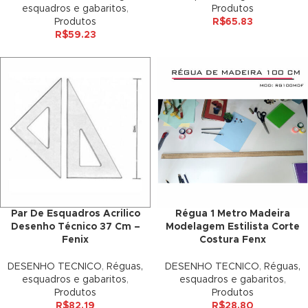
esquadros e gabaritos
,
Produtos
Produtos
R$
65.83
nk
R$
59.23
nk panel
nk panel
nk panel
nk Panel
nk
nk
Par De Esquadros Acrilico
Régua 1 Metro Madeira
Desenho Técnico 37 Cm –
Modelagem Estilista Corte
nk
Fenix
Costura Fenx
nk panel
DESENHO TECNICO
,
Réguas,
DESENHO TECNICO
,
Réguas,
esquadros e gabaritos
,
esquadros e gabaritos
,
nk panel
Produtos
Produtos
R$
82.19
R$
28.80