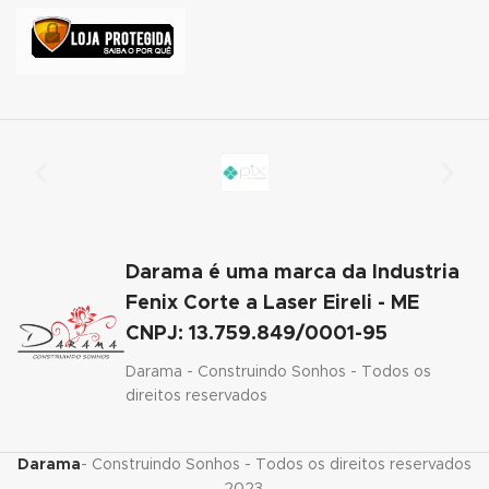
nk panel
nk panel
nk panel
nk panel
nk panel
Darama é uma marca da Industria
nk panel
Fenix Corte a Laser Eireli - ME
nk panel
CNPJ: 13.759.849/0001-95
nk panel
Darama - Construindo Sonhos - Todos os
direitos reservados
nk satın al
nk Panel
Darama
- Construindo Sonhos - Todos os direitos reservados