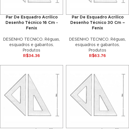
nk satın al
Par De Esquadro Acrilico
Par De Esquadro Acrilico
Desenho Técnico 16 Cm -
Desenho Técnico 30 Cm –
nk satın al
Fenix
Fenix
nk panel
DESENHO TECNICO
,
Réguas,
DESENHO TECNICO
,
Réguas,
esquadros e gabaritos
,
esquadros e gabaritos
,
nk panel
Produtos
Produtos
R$
34.36
R$
63.76
nk panel
nk panel
nk panel
nk panel
nk panel
nk panel