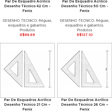
Par De Esquadro Acrilico
Par De Esquadro Acrilico
nk panel
Desenho Técnico 42 Cm -
Desenho Técnico 50 Cm -
Fenix
Fenix
nk panel
DESENHO TECNICO
,
Réguas,
DESENHO TECNICO
,
Réguas,
nk panel
esquadros e gabaritos
,
esquadros e gabaritos
,
Produtos
Produtos
nk panel
R$
98.69
R$
137.10
nk panel
nk panel
nk panel
nk panel
nk panel
nk panel
Par De Esquadros Acrilico
Par De Esquadros Acrilico
Desenho Técnico 21 Cm –
Desenho Técnico 26 Cm –
nk panel
Fenix
Fenix