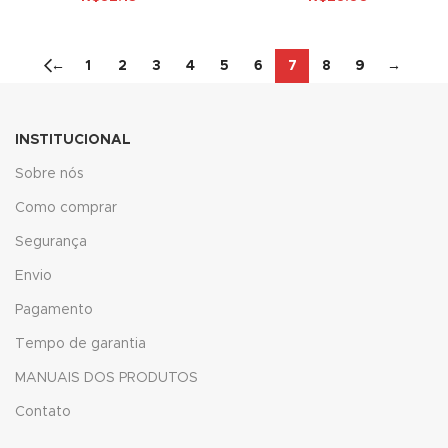
nk
nk
←
1
2
3
4
5
6
7
8
9
→
cklink
nk
INSTITUCIONAL
Sobre nós
nk
Como comprar
nk satın al
Segurança
nk panel
Envio
nk panel
Pagamento
Tempo de garantia
nk panel
MANUAIS DOS PRODUTOS
nk panel
Contato
nk panel