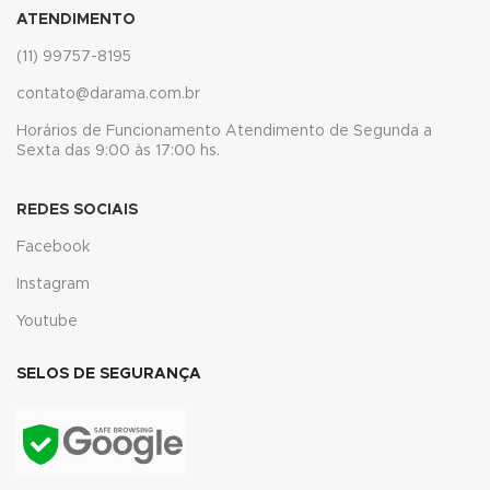
ATENDIMENTO
nk panel
(11) 99757-8195
nk panel
contato@darama.com.br
nk panel
Horários de Funcionamento Atendimento de Segunda a
Sexta das 9:00 às 17:00 hs.
nk panel
REDES SOCIAIS
nk panel
Facebook
nk panel
Instagram
nk panel
Youtube
nk
SELOS DE SEGURANÇA
nk panel
nk panel
nk panel