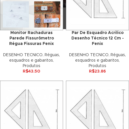
nk panel
nk panel
nk panel
Monitor Rachaduras
Par De Esquadro Acrilico
Parede Fissurômetro
Desenho Técnico 12 Cm -
nk panel
Régua Fissuras Fenix
Fenix
DESENHO TECNICO
,
Réguas,
DESENHO TECNICO
,
Réguas,
nk panel
esquadros e gabaritos
,
esquadros e gabaritos
,
Produtos
Produtos
nk panel
R$
43.50
R$
23.86
nk panel
nk panel
nk panel
nk panel
nk panel