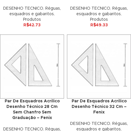
nk panel
DESENHO TECNICO
,
Réguas,
DESENHO TECNICO
,
Réguas,
esquadros e gabaritos
,
esquadros e gabaritos
,
ati
Produtos
Produtos
R$
42.73
R$
49.33
nk
nk Panel
nk
nk Panel
 oku
nk Panel
Par De Esquadros Acrilico
Par De Esquadros Acrilico
nk Panel
Desenho Técnico 28 Cm
Desenho Técnico 32 Cm –
Sem Chanfro Sem
Fenix
nk panel
Graduação – Fenix
DESENHO TECNICO
,
Réguas,
DESENHO TECNICO
,
Réguas,
esquadros e gabaritos
,
 Oku